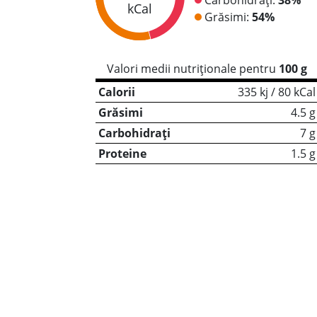
kCal
Grăsimi:
54%
Valori medii nutriționale pentru
100 g
Calorii
335 kj / 80 kCal
Grăsimi
4.5 g
Carbohidrați
7 g
Proteine
1.5 g