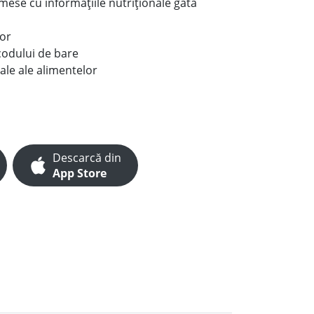
e mese cu informațiile nutriționale gata
lor
codului de bare
ale ale alimentelor
Descarcă din
App Store