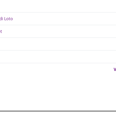
 di Loto
et
V