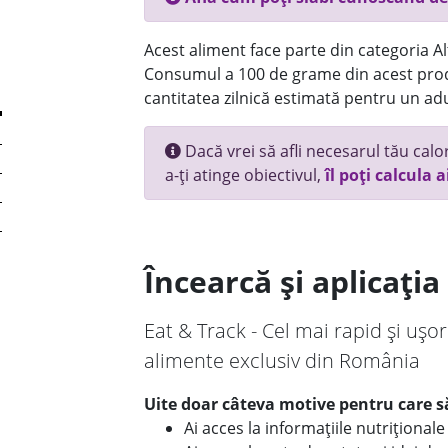
Acest aliment face parte din categoria Alt
Consumul a 100 de grame din acest prod
cantitatea zilnică estimată pentru un adu
Dacă vrei să afli necesarul tău calori
a-ți atinge obiectivul,
îl poți calcula a
Încearcă și aplicați
Eat & Track - Cel mai rapid și ușor
alimente exclusiv din România
Uite doar câteva motive pentru care să
Ai acces la informațiile nutriționa