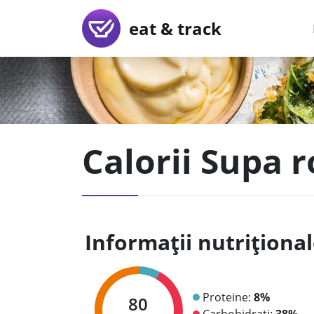
eat & track
Calorii Supa r
Informații nutriționa
Proteine:
8%
80
Carbohidrați:
38%