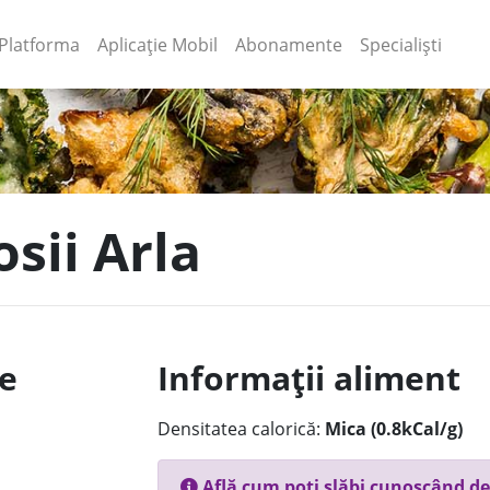
(current)
(current)
Platforma
Aplicație Mobil
Abonamente
Specialiști
osii Arla
le
Informații aliment
Densitatea calorică:
Mica (0.8kCal/g)
Află cum poți slăbi cunoscând de