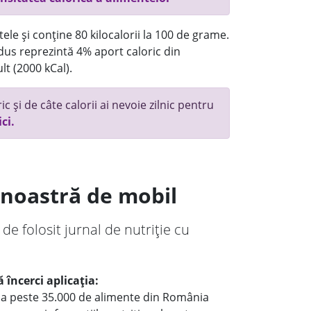
ele și conține 80 kilocalorii la 100 de grame.
us reprezintă 4% aport caloric din
lt (2000 kCal).
c și de câte calorii ai nevoie zilnic pentru
ici.
a noastră de mobil
 de folosit jurnal de nutriție cu
 încerci aplicația:
le a peste 35.000 de alimente din România