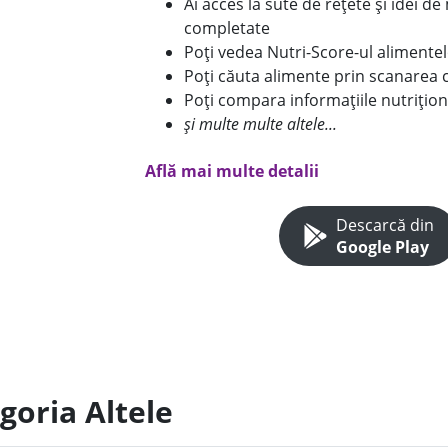
Ai acces la sute de rețete și idei d
completate
Poți vedea Nutri-Score-ul alimente
Poți căuta alimente prin scanarea 
Poți compara informațiile nutrițion
și multe multe altele...
Află mai multe detalii
Descarcă din
Google Play
goria Altele