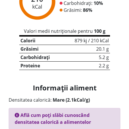
Carbohidrați:
10%
kCal
Grăsimi:
86%
Valori medii nutriționale pentru
100 g
Calorii
879 kj / 210 kCal
Grăsimi
20.1 g
Carbohidrați
5.2 g
Proteine
2.2 g
Informații aliment
Densitatea calorică:
Mare (2.1kCal/g)
Află cum poți slăbi cunoscând
densitatea calorică a alimentelor