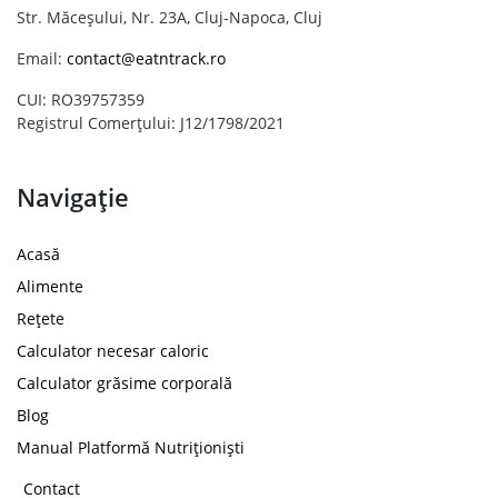
Str. Măceșului, Nr. 23A, Cluj-Napoca, Cluj
Email:
contact@eatntrack.ro
CUI: RO39757359
Registrul Comerțului: J12/1798/2021
Navigație
Acasă
Alimente
Rețete
Calculator necesar caloric
Calculator grăsime corporală
Blog
Manual Platformă Nutriționiști
Contact