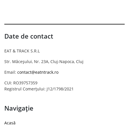
Date de contact
EAT & TRACK S.R.L
Str. Măceșului, Nr. 23A, Cluj-Napoca, Cluj
Email:
contact@eatntrack.ro
CUI: RO39757359
Registrul Comerțului: J12/1798/2021
Navigație
Acasă