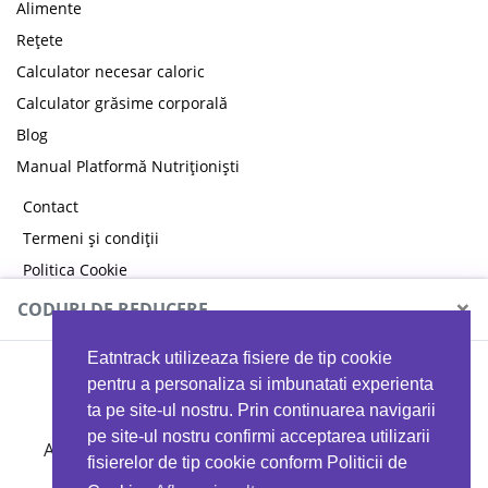
Alimente
Rețete
Calculator necesar caloric
Calculator grăsime corporală
Blog
Manual Platformă Nutriționiști
Contact
Termeni și condiții
Politica Cookie
Politica de confidențialitate
×
CODURI DE REDUCERE
Eatntrack utilizeaza fisiere de tip cookie
MYPROTEIN
pentru a personaliza si imbunatati experienta
ta pe site-ul nostru. Prin continuarea navigarii
pe site-ul nostru confirmi acceptarea utilizarii
Ai
40%
reducere la orice comandă folosind codul
fisierelor de tip cookie conform Politicii de
EATTRACK