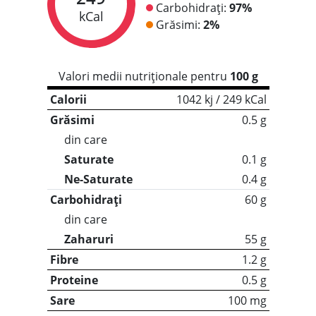
Carbohidrați:
97%
kCal
Grăsimi:
2%
Valori medii nutriționale pentru
100 g
Calorii
1042 kj / 249 kCal
Grăsimi
0.5 g
din care
Saturate
0.1 g
Ne-Saturate
0.4 g
Carbohidrați
60 g
din care
Zaharuri
55 g
Fibre
1.2 g
Proteine
0.5 g
Sare
100 mg