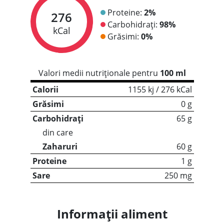
Proteine:
2%
276
Carbohidrați:
98%
kCal
Grăsimi:
0%
Valori medii nutriționale pentru
100 ml
Calorii
1155 kj / 276 kCal
Grăsimi
0 g
Carbohidrați
65 g
din care
Zaharuri
60 g
Proteine
1 g
Sare
250 mg
Informații aliment