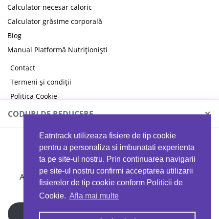
Calculator necesar caloric
Calculator grăsime corporală
Blog
Manual Platformă Nutriționiști
Contact
Termeni și condiții
Politica Cookie
Politica de confidențialitate
×
CODURI DE REDUCERE
Eatntrack utilizeaza fisiere de tip cookie
MYPROTEIN
pentru a personaliza si imbunatati experienta
ta pe site-ul nostru. Prin continuarea navigarii
pe site-ul nostru confirmi acceptarea utilizarii
Ai
40%
reducere la orice comandă folosind codul
fisierelor de tip cookie conform Politicii de
EATTRACK
Cookie.
Afla mai multe
Profită acum