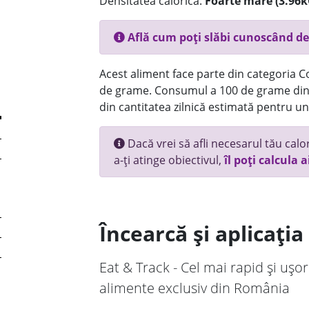
Densitatea calorică:
Foarte mare (3.96k
Află cum poți slăbi cunoscând de
Acest aliment face parte din categoria Co
de grame. Consumul a 100 de grame din 
din cantitatea zilnică estimată pentru un
Dacă vrei să afli necesarul tău calori
a-ți atinge obiectivul,
îl poți calcula a
Încearcă și aplicați
Eat & Track - Cel mai rapid și ușor
alimente exclusiv din România