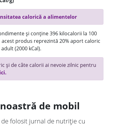
Cal/g)
nsitatea calorică a alimentelor
ndimente și conține 396 kilocalorii la 100
acest produs reprezintă 20% aport caloric
 adult (2000 kCal).
c și de câte calorii ai nevoie zilnic pentru
ici.
a noastră de mobil
 de folosit jurnal de nutriție cu