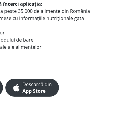
 încerci aplicația:
le a peste 35.000 de alimente din România
e mese cu informațiile nutriționale gata
lor
codului de bare
ale ale alimentelor
Descarcă din
App Store