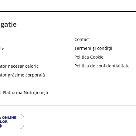
gație
Contact
Termeni și condiții
te
Politica Cookie
Politica de confidențialitate
ator necesar caloric
PROT
ator grăsime corporală
Ai
10%
reducere la
folosind codul
 Platformă Nutriționiști
Profită 