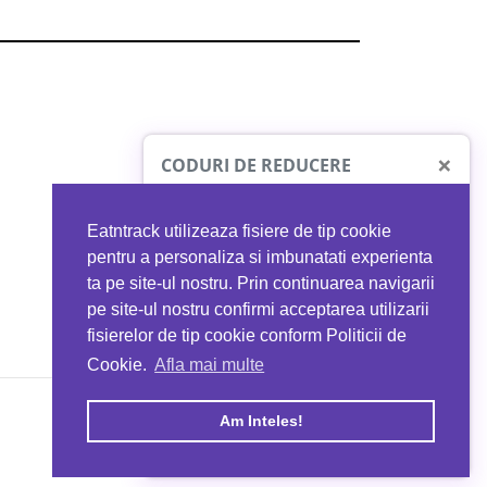
×
CODURI DE REDUCERE
Eatntrack utilizeaza fisiere de tip cookie
O41
MYPROTEIN
pentru a personaliza si imbunatati experienta
ta pe site-ul nostru. Prin continuarea navigarii
 orice comandă
Ai
40%
reducere la orice comandă
pe site-ul nostru confirmi acceptarea utilizarii
EATNTRACK
folosind codul
EATTRACK
fisierelor de tip cookie conform Politicii de
Cookie.
Afla mai multe
acum
Profită acum
Am Inteles!
Copyright © 2026 EAT & TRACK S.R.L