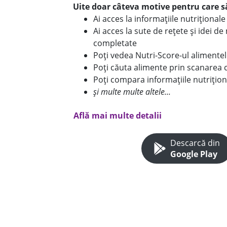
Uite doar câteva motive pentru care să
Ai acces la informațiile nutriționa
Ai acces la sute de rețete și idei d
completate
Poți vedea Nutri-Score-ul alimente
Poți căuta alimente prin scanarea 
Poți compara informațiile nutrițion
și multe multe altele...
Află mai multe detalii
Descarcă din
Google Play