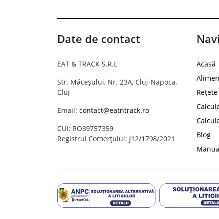
Date de contact
Navi
EAT & TRACK S.R.L
Acasă
Alimen
Str. Măceșului, Nr. 23A, Cluj-Napoca,
Cluj
Rețete
Calcul
Email:
contact@eatntrack.ro
Calcul
CUI: RO39757359
Blog
Registrul Comerțului: J12/1798/2021
Manual