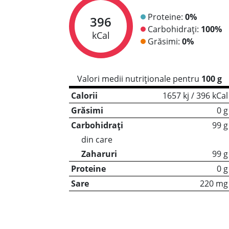
Proteine:
0%
396
Carbohidrați:
100%
kCal
Grăsimi:
0%
Valori medii nutriționale pentru
100 g
Calorii
1657 kj / 396 kCal
Grăsimi
0 g
Carbohidrați
99 g
din care
Zaharuri
99 g
Proteine
0 g
Sare
220 mg