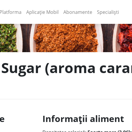
(current)
(current)
Platforma
Aplicație Mobil
Abonamente
Specialiști
e Sugar (aroma cara
le
Informații aliment