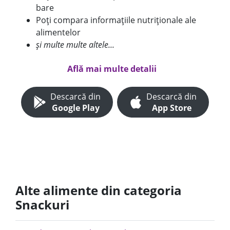
bare
Poți compara informațiile nutriționale ale
alimentelor
și multe multe altele...
Află mai multe detalii
Descarcă din
Descarcă din
Google Play
App Store
Alte alimente din categoria
Snackuri