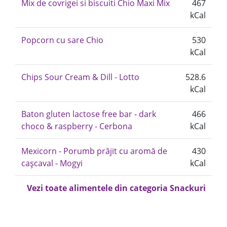
Mix de covrigei si biscuiti Chio Maxi Mix
467
kCal
Popcorn cu sare Chio
530
kCal
Chips Sour Cream & Dill - Lotto
528.6
kCal
Baton gluten lactose free bar - dark
466
choco & raspberry - Cerbona
kCal
Mexicorn - Porumb prăjit cu aromă de
430
cașcaval - Mogyi
kCal
Vezi toate alimentele din categoria Snackuri