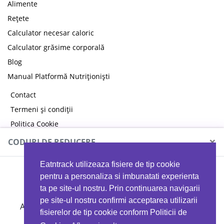
Alimente
Rețete
Calculator necesar caloric
Calculator grăsime corporală
Blog
Manual Platformă Nutriționiști
Contact
Termeni și condiții
Politica Cookie
Politica de confidențialitate
×
CODURI DE REDUCERE
Eatntrack utilizeaza fisiere de tip cookie
MYPROTEIN
pentru a personaliza si imbunatati experienta
ta pe site-ul nostru. Prin continuarea navigarii
pe site-ul nostru confirmi acceptarea utilizarii
Ai
40%
reducere la orice comandă folosind codul
fisierelor de tip cookie conform Politicii de
EATTRACK