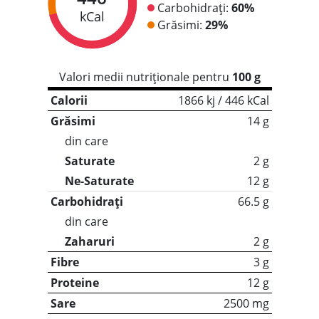
Carbohidrați:
60%
kCal
Grăsimi:
29%
Valori medii nutriționale pentru
100 g
Calorii
1866 kj / 446 kCal
Grăsimi
14 g
din care
Saturate
2 g
Ne-Saturate
12 g
Carbohidrați
66.5 g
din care
Zaharuri
2 g
Fibre
3 g
Proteine
12 g
Sare
2500 mg