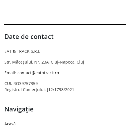
Date de contact
EAT & TRACK S.R.L
Str. Măceșului, Nr. 23A, Cluj-Napoca, Cluj
Email:
contact@eatntrack.ro
CUI: RO39757359
Registrul Comerțului: J12/1798/2021
Navigație
Acasă