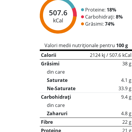
Proteine:
18%
507.6
Carbohidrați:
8%
kCal
Grăsimi:
74%
Valori medii nutriționale pentru
100 g
Calorii
2124 kj / 507.6 kCal
Grăsimi
38 g
din care
Saturate
4.1 g
Ne-Saturate
33.9 g
Carbohidrați
9.4 g
din care
Zaharuri
4.8 g
Fibre
22 g
Proteine
21 g