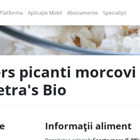
(current)
(current)
Platforma
Aplicație Mobil
Abonamente
Specialiști
ers picanti morcovi
etra's Bio
le
Informații aliment