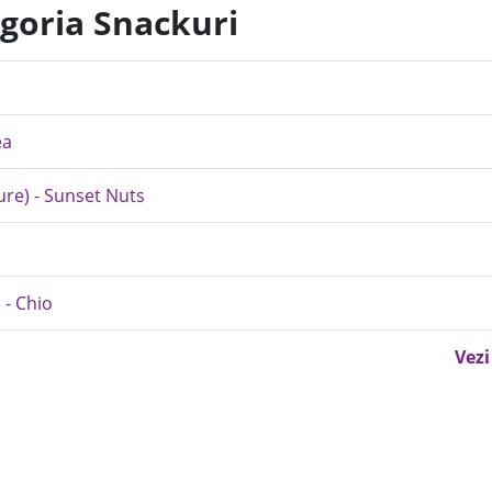
egoria Snackuri
ea
ure) - Sunset Nuts
 - Chio
Vezi