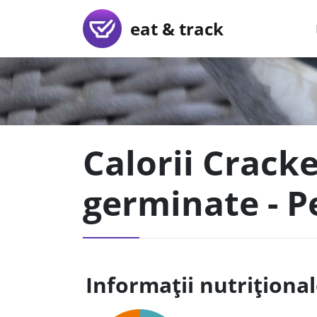
eat & track
Calorii Crack
germinate - P
Informații nutriționa