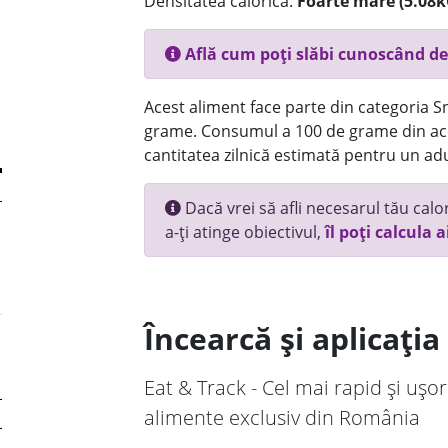
Densitatea calorică:
Foarte mare (5.08k
Află cum poți slăbi cunoscând de
Acest aliment face parte din categoria Sna
grame. Consumul a 100 de grame din ace
cantitatea zilnică estimată pentru un adu
Dacă vrei să afli necesarul tău calori
a-ți atinge obiectivul,
îl poți calcula a
Încearcă și aplicați
Eat & Track - Cel mai rapid și ușor
alimente exclusiv din România