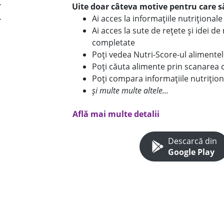
Uite doar câteva motive pentru care să
Ai acces la informațiile nutriționa
Ai acces la sute de rețete și idei d
completate
Poți vedea Nutri-Score-ul alimente
Poți căuta alimente prin scanarea 
Poți compara informațiile nutrițion
și multe multe altele...
Află mai multe detalii
Descarcă din
Google Play