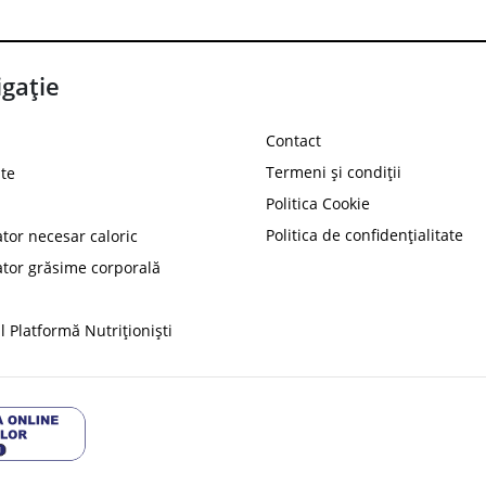
gație
Contact
Termeni și condiții
te
Politica Cookie
Politica de confidențialitate
ator necesar caloric
PROT
ator grăsime corporală
Ai
10%
reducere la
folosind codul
 Platformă Nutriționiști
Profită 