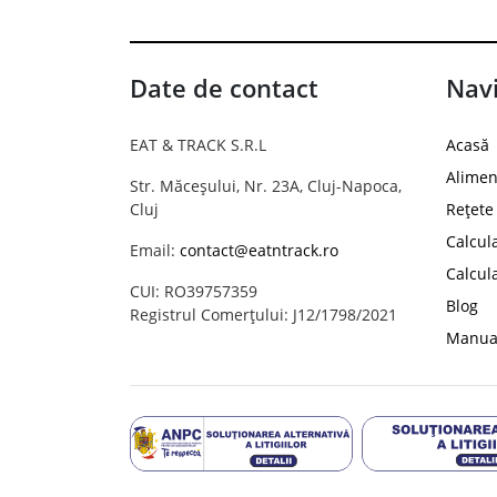
Date de contact
Navi
EAT & TRACK S.R.L
Acasă
Alimen
Str. Măceșului, Nr. 23A, Cluj-Napoca,
Cluj
Rețete
Calcul
Email:
contact@eatntrack.ro
Calcul
CUI: RO39757359
Blog
Registrul Comerțului: J12/1798/2021
Manual