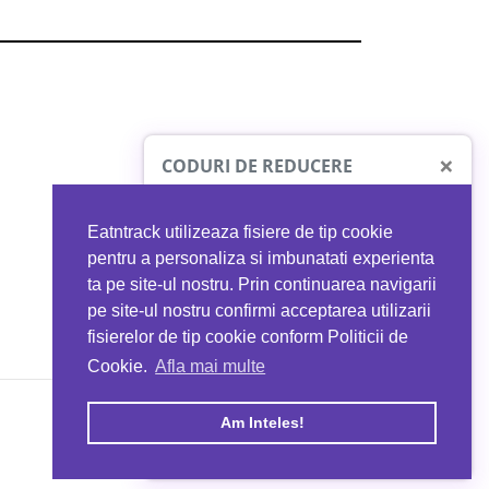
×
CODURI DE REDUCERE
Eatntrack utilizeaza fisiere de tip cookie
O41
MYPROTEIN
pentru a personaliza si imbunatati experienta
ta pe site-ul nostru. Prin continuarea navigarii
 orice comandă
Ai
40%
reducere la orice comandă
pe site-ul nostru confirmi acceptarea utilizarii
EATNTRACK
folosind codul
EATTRACK
fisierelor de tip cookie conform Politicii de
Cookie.
Afla mai multe
acum
Profită acum
Am Inteles!
Copyright © 2026 EAT & TRACK S.R.L