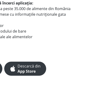
 încerci aplicația:
le a peste 35.000 de alimente din România
e mese cu informațiile nutriționale gata
lor
codului de bare
ale ale alimentelor
Descarcă din
App Store