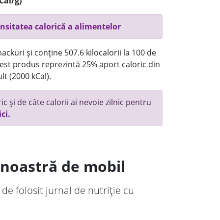
Cal/g)
nsitatea calorică a alimentelor
ckuri și conține 507.6 kilocalorii la 100 de
st produs reprezintă 25% aport caloric din
lt (2000 kCal).
c și de câte calorii ai nevoie zilnic pentru
ici.
a noastră de mobil
 de folosit jurnal de nutriție cu