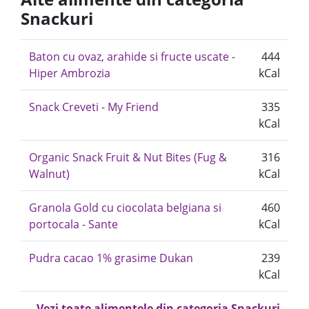
Snackuri
Baton cu ovaz, arahide si fructe uscate -
444
Hiper Ambrozia
kCal
Snack Creveti - My Friend
335
kCal
Organic Snack Fruit & Nut Bites (Fug &
316
Walnut)
kCal
Granola Gold cu ciocolata belgiana si
460
portocala - Sante
kCal
Pudra cacao 1% grasime Dukan
239
kCal
Vezi toate alimentele din categoria Snackuri