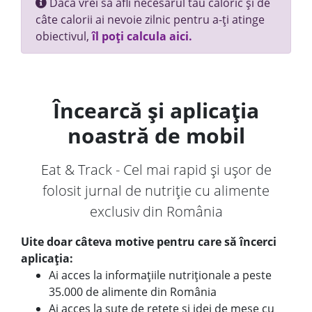
Dacă vrei să afli necesarul tău caloric și de
câte calorii ai nevoie zilnic pentru a-ți atinge
obiectivul,
îl poți calcula aici.
Încearcă și aplicația
noastră de mobil
Eat & Track - Cel mai rapid și ușor de
folosit jurnal de nutriție cu alimente
exclusiv din România
Uite doar câteva motive pentru care să încerci
aplicația:
Ai acces la informațiile nutriționale a peste
35.000 de alimente din România
Ai acces la sute de rețete și idei de mese cu