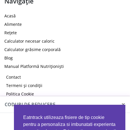
Navigație
Acasă
Alimente
Rețete
Calculator necesar caloric
Calculator grăsime corporală
Blog
Manual Platformă Nutriționiști
Contact
Termeni și condiții
Politica Cookie
Politica de confidențialitate
×
CODURI DE REDUCERE
Eatntrack utilizeaza fisiere de tip cookie
MYPROTEIN
pentru a personaliza si imbunatati experienta