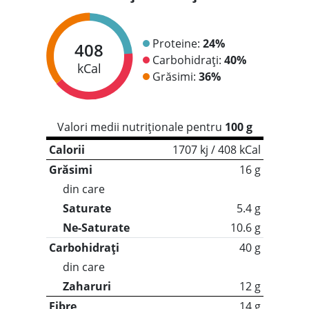
Proteine:
24%
408
Carbohidrați:
40%
kCal
Grăsimi:
36%
Valori medii nutriționale pentru
100 g
Calorii
1707 kj / 408 kCal
Grăsimi
16 g
din care
Saturate
5.4 g
Ne-Saturate
10.6 g
Carbohidrați
40 g
din care
Zaharuri
12 g
Fibre
14 g