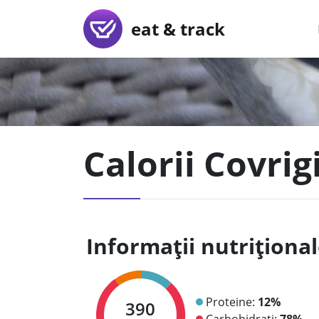
eat & track
Calorii Covrigi
Informații nutriționa
Proteine:
12%
390
Carbohidrați:
78%