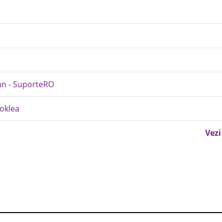
san - SuporteRO
ooklea
Vezi