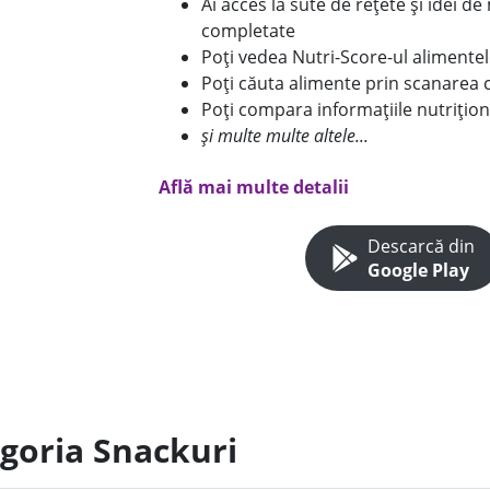
Ai acces la sute de rețete și idei d
completate
Poți vedea Nutri-Score-ul alimente
Poți căuta alimente prin scanarea 
Poți compara informațiile nutrițion
și multe multe altele...
Află mai multe detalii
Descarcă din
Google Play
egoria Snackuri