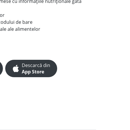
e mese cu informațiile nutriționale gata
lor
codului de bare
ale ale alimentelor
Descarcă din
App Store