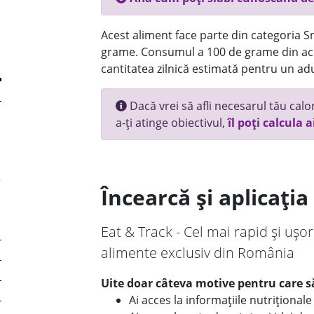
Acest aliment face parte din categoria Sn
grame. Consumul a 100 de grame din ace
cantitatea zilnică estimată pentru un adu
Dacă vrei să afli necesarul tău calori
a-ți atinge obiectivul,
îl poți calcula a
Încearcă și aplicați
Eat & Track - Cel mai rapid și ușor
alimente exclusiv din România
Uite doar câteva motive pentru care să
Ai acces la informațiile nutriționa