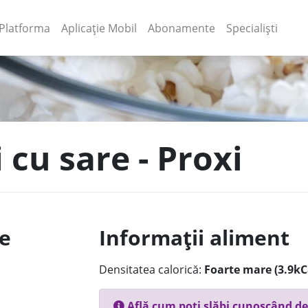
(current)
(current)
Platforma
Aplicație Mobil
Abonamente
Specialiști
 cu sare - Proxi
le
Informații aliment
Densitatea calorică:
Foarte mare (3.9kC
Află cum poți slăbi cunoscând de