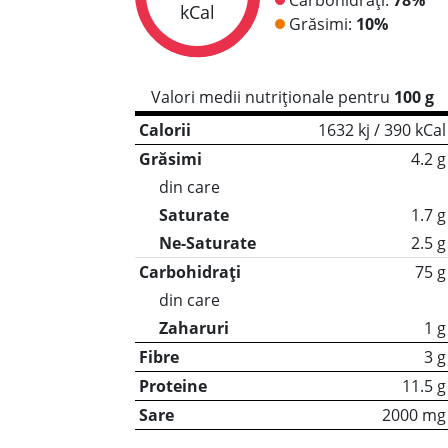
kCal
Grăsimi:
10%
Valori medii nutriționale pentru
100 g
Calorii
1632 kj / 390 kCal
Grăsimi
4.2 g
din care
Saturate
1.7 g
Ne-Saturate
2.5 g
Carbohidrați
75 g
din care
Zaharuri
1 g
Fibre
3 g
Proteine
11.5 g
Sare
2000 mg