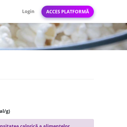
Login
ACCES PLATFORMĂ
al/g)
nsitatea calorică a alimentelor