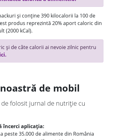
ackuri și conține 390 kilocalorii la 100 de
st produs reprezintă 20% aport caloric din
lt (2000 kCal).
c și de câte calorii ai nevoie zilnic pentru
ici.
a noastră de mobil
 de folosit jurnal de nutriție cu
 încerci aplicația:
le a peste 35.000 de alimente din România