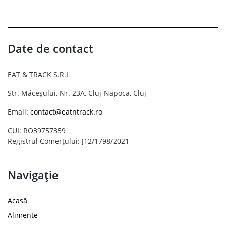
Date de contact
EAT & TRACK S.R.L
Str. Măceșului, Nr. 23A, Cluj-Napoca, Cluj
Email:
contact@eatntrack.ro
CUI: RO39757359
Registrul Comerțului: J12/1798/2021
Navigație
Acasă
Alimente