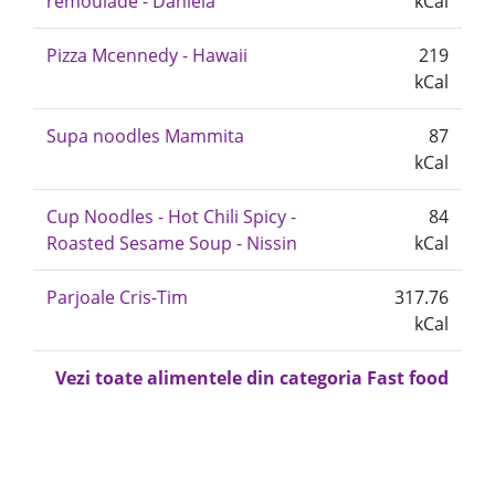
remoulade - Daniela
kCal
Pizza Mcennedy - Hawaii
219
kCal
Supa noodles Mammita
87
kCal
Cup Noodles - Hot Chili Spicy -
84
Roasted Sesame Soup - Nissin
kCal
Parjoale Cris-Tim
317.76
kCal
Vezi toate alimentele din categoria Fast food