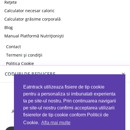
Rețete
Calculator necesar caloric
Calculator grăsime corporală
Blog
Manual Platformă Nutriționiști
Contact
Termeni și condiții
Politica Cookie
Politica de confidențialitate
×
CODURI DE REDUCERE
Eatntrack utilizeaza fisiere de tip cookie
MYPROTEIN
pentru a personaliza si imbunatati experienta
ta pe site-ul nostru. Prin continuarea navigarii
pe site-ul nostru confirmi acceptarea utilizarii
Ai
40%
reducere la orice comandă folosind codul
fisierelor de tip cookie conform Politicii de
EATTRACK
Cookie.
Afla mai multe