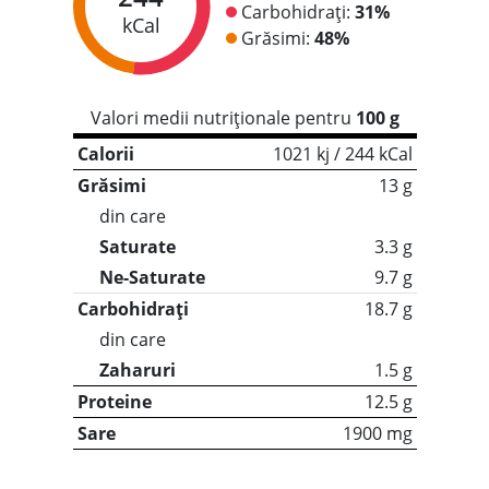
Carbohidrați:
31%
kCal
Grăsimi:
48%
Valori medii nutriționale pentru
100 g
Calorii
1021 kj / 244 kCal
Grăsimi
13 g
din care
Saturate
3.3 g
Ne-Saturate
9.7 g
Carbohidrați
18.7 g
din care
Zaharuri
1.5 g
Proteine
12.5 g
Sare
1900 mg