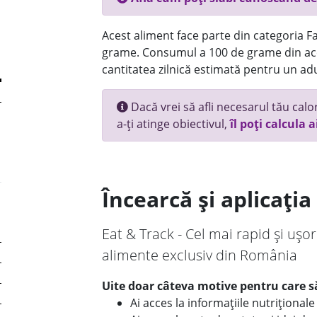
Acest aliment face parte din categoria Fas
grame. Consumul a 100 de grame din ace
cantitatea zilnică estimată pentru un adu
Dacă vrei să afli necesarul tău calori
a-ți atinge obiectivul,
îl poți calcula a
Încearcă și aplicați
Eat & Track - Cel mai rapid și ușor
alimente exclusiv din România
Uite doar câteva motive pentru care să
Ai acces la informațiile nutriționa