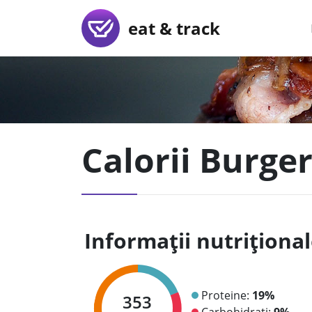
eat & track
Calorii Burger
Informații nutriționa
Proteine:
19%
353
Carbohidrați:
9%