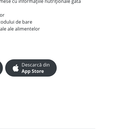
e mese cu informațiile nutriționale gata
lor
codului de bare
ale ale alimentelor
Descarcă din
App Store