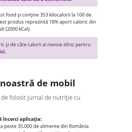
t food și conține 353 kilocalorii la 100 de
st produs reprezintă 18% aport caloric din
lt (2000 kCal).
c și de câte calorii ai nevoie zilnic pentru
ici.
a noastră de mobil
 de folosit jurnal de nutriție cu
 încerci aplicația:
le a peste 35.000 de alimente din România