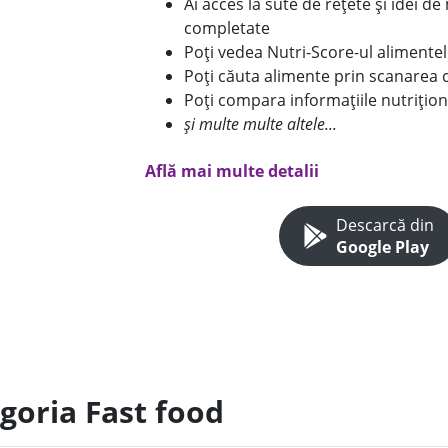
Ai acces la sute de rețete și idei d
completate
Poți vedea Nutri-Score-ul alimente
Poți căuta alimente prin scanarea 
Poți compara informațiile nutrițion
și multe multe altele...
Află mai multe detalii
Descarcă din
Google Play
goria Fast food