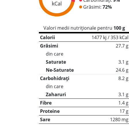
kCal
Grăsimi:
72%
Valori medii nutriționale pentru
100 g
Calorii
1477 kj / 353 kCal
Grăsimi
27.7 g
din care
Saturate
3.1 g
Ne-Saturate
24.6 g
Carbohidrați
8.2 g
din care
Zaharuri
3.1 g
Fibre
1.4 g
Proteine
17 g
Sare
1280 mg