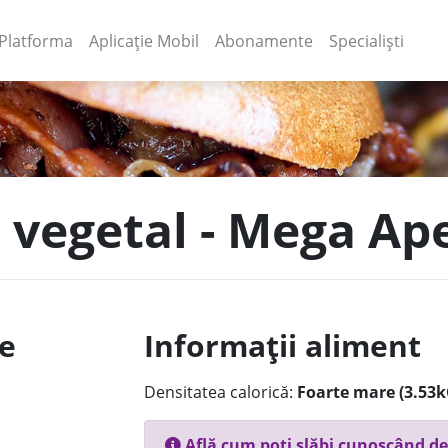
(current)
(current)
Platforma
Aplicație Mobil
Abonamente
Specialiști
 vegetal - Mega Ape
le
Informații aliment
Densitatea calorică:
Foarte mare (3.53k
Află cum poți slăbi cunoscând de