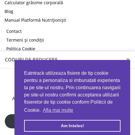
Calculator grăsime corporală
Blog
Manual Platformă Nutriționiști
Contact
Termeni și condiții
Politica Cookie
Politica de confidențialitate
×
CODURI DE REDUCERE
Eatntrack utilizeaza fisiere de tip cookie
MYPROTEIN
pentru a personaliza si imbunatati experienta
ta pe site-ul nostru. Prin continuarea navigarii
pe site-ul nostru confirmi acceptarea utilizarii
Ai
40%
reducere la orice comandă folosind codul
fisierelor de tip cookie conform Politicii de
EATTRACK
Cookie.
Afla mai multe
Profită acum
Am Inteles!
Copyright © 2026 EAT & TRACK S.R.L