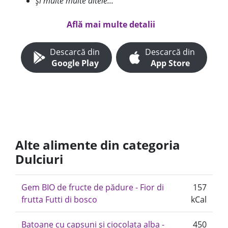
și multe multe altele...
Află mai multe detalii
Descarcă din
Descarcă din
Google Play
App Store
Alte alimente din categoria
Dulciuri
Gem BIO de fructe de pădure - Fior di
157
frutta Futti di bosco
kCal
Batoane cu capsuni și ciocolata alba -
450