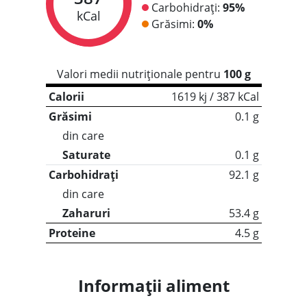
Carbohidrați:
95%
kCal
Grăsimi:
0%
Valori medii nutriționale pentru
100 g
Calorii
1619 kj / 387 kCal
Grăsimi
0.1 g
din care
Saturate
0.1 g
Carbohidrați
92.1 g
din care
Zaharuri
53.4 g
Proteine
4.5 g
Informații aliment