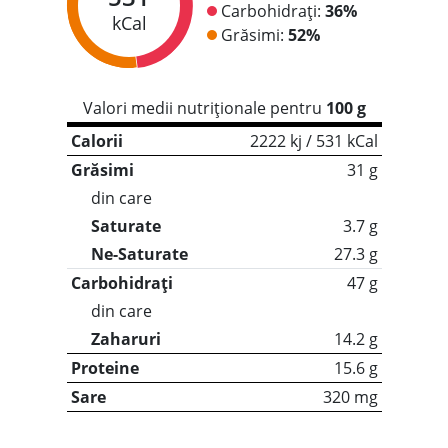
Carbohidrați:
36%
kCal
Grăsimi:
52%
Valori medii nutriționale pentru
100 g
Calorii
2222 kj / 531 kCal
Grăsimi
31 g
din care
Saturate
3.7 g
Ne-Saturate
27.3 g
Carbohidrați
47 g
din care
Zaharuri
14.2 g
Proteine
15.6 g
Sare
320 mg