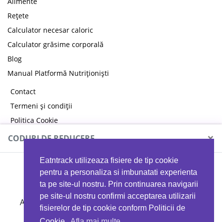
Alimente
Rețete
Calculator necesar caloric
Calculator grăsime corporală
Blog
Manual Platformă Nutriționiști
Contact
Termeni și condiții
Politica Cookie
Politica de confidențialitate
×
CODURI DE REDUCERE
Eatntrack utilizeaza fisiere de tip cookie
MYPROTEIN
pentru a personaliza si imbunatati experienta
ta pe site-ul nostru. Prin continuarea navigarii
pe site-ul nostru confirmi acceptarea utilizarii
Ai
40%
reducere la orice comandă folosind codul
fisierelor de tip cookie conform Politicii de
EATTRACK
Cookie.
Afla mai multe