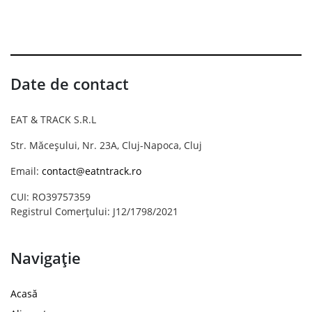
Date de contact
EAT & TRACK S.R.L
Str. Măceșului, Nr. 23A, Cluj-Napoca, Cluj
Email:
contact@eatntrack.ro
CUI: RO39757359
Registrul Comerțului: J12/1798/2021
Navigație
Acasă