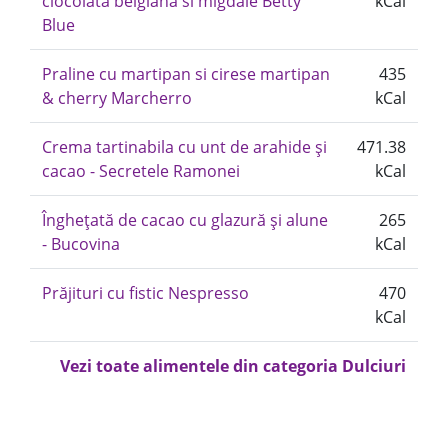
ciocolata belgiana si migdale Betty
kCal
Blue
Praline cu martipan si cirese martipan
435
& cherry Marcherro
kCal
Crema tartinabila cu unt de arahide și
471.38
cacao - Secretele Ramonei
kCal
Înghețată de cacao cu glazură și alune
265
- Bucovina
kCal
Prăjituri cu fistic Nespresso
470
kCal
Vezi toate alimentele din categoria Dulciuri