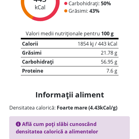
Carbohidrați:
50%
kCal
Grăsimi:
43%
Valori medii nutriționale pentru
100 g
Calorii
1854 kj / 443 kCal
Grăsimi
21.78 g
Carbohidrați
56.95 g
Proteine
7.6 g
Informații aliment
Densitatea calorică:
Foarte mare (4.43kCal/g)
Află cum poți slăbi cunoscând
densitatea calorică a alimentelor