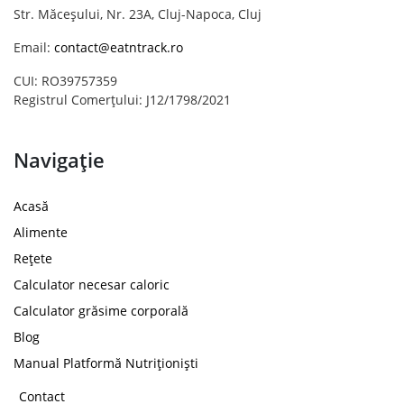
Str. Măceșului, Nr. 23A, Cluj-Napoca, Cluj
Email:
contact@eatntrack.ro
CUI: RO39757359
Registrul Comerțului: J12/1798/2021
Navigație
Acasă
Alimente
Rețete
Calculator necesar caloric
Calculator grăsime corporală
Blog
Manual Platformă Nutriționiști
Contact