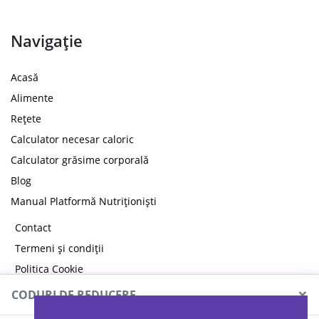
Navigație
Acasă
Alimente
Rețete
Calculator necesar caloric
Calculator grăsime corporală
Blog
Manual Platformă Nutriționiști
Contact
Termeni și condiții
Politica Cookie
Politica de confidențialitate
×
CODURI DE REDUCERE