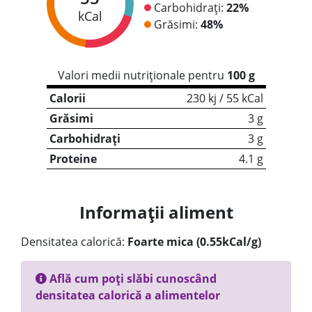
Carbohidrați:
22%
kCal
Grăsimi:
48%
Valori medii nutriționale pentru
100 g
Calorii
230 kj / 55 kCal
Grăsimi
3 g
Carbohidrați
3 g
Proteine
4.1 g
Informații aliment
Densitatea calorică:
Foarte mica (0.55kCal/g)
Află cum poți slăbi cunoscând
densitatea calorică a alimentelor