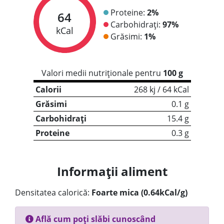
Proteine:
2%
64
Carbohidrați:
97%
kCal
Grăsimi:
1%
Valori medii nutriționale pentru
100 g
Calorii
268 kj / 64 kCal
Grăsimi
0.1 g
Carbohidrați
15.4 g
Proteine
0.3 g
Informații aliment
Densitatea calorică:
Foarte mica (0.64kCal/g)
Află cum poți slăbi cunoscând