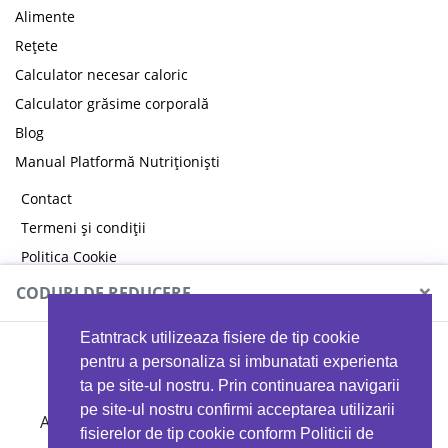
Alimente
Rețete
Calculator necesar caloric
Calculator grăsime corporală
Blog
Manual Platformă Nutriționiști
Contact
Termeni și condiții
Politica Cookie
Politica de confidențialitate
×
CODURI DE REDUCERE
Eatntrack utilizeaza fisiere de tip cookie
MYPROTEIN
pentru a personaliza si imbunatati experienta
ta pe site-ul nostru. Prin continuarea navigarii
pe site-ul nostru confirmi acceptarea utilizarii
Ai
40%
reducere la orice comandă folosind codul
fisierelor de tip cookie conform Politicii de
EATTRACK