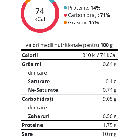
Proteine:
14%
74
Carbohidrați:
71%
kCal
Grăsimi:
15%
Valori medii nutriționale pentru
100 g
Calorii
310 kj / 74 kCal
Grăsimi
0.84 g
din care
Saturate
0.1 g
Ne-Saturate
0.74 g
Carbohidrați
9.08 g
din care
Zaharuri
6.56 g
Proteine
1.75 g
Sare
10 mg