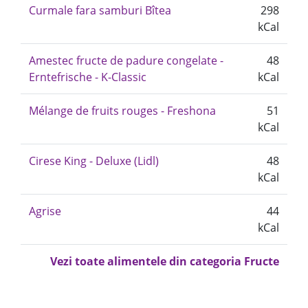
Curmale fara samburi Bîtea
298
kCal
Amestec fructe de padure congelate -
48
Erntefrische - K-Classic
kCal
Mélange de fruits rouges - Freshona
51
kCal
Cirese King - Deluxe (Lidl)
48
kCal
Agrise
44
kCal
Vezi toate alimentele din categoria Fructe