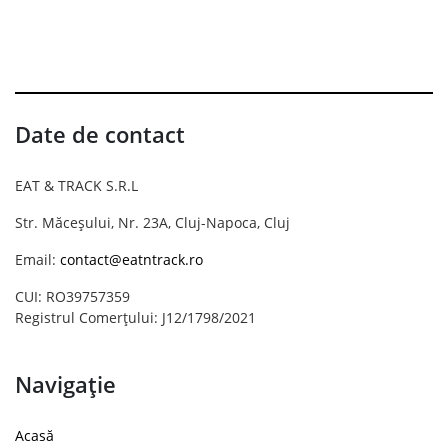
Date de contact
EAT & TRACK S.R.L
Str. Măceșului, Nr. 23A, Cluj-Napoca, Cluj
Email:
contact@eatntrack.ro
CUI: RO39757359
Registrul Comerțului: J12/1798/2021
Navigație
Acasă