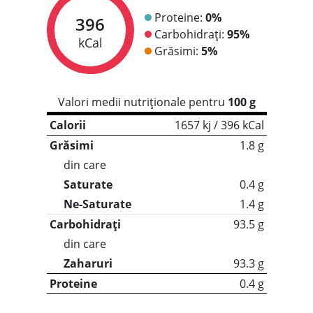
Proteine:
0%
396
Carbohidrați:
95%
kCal
Grăsimi:
5%
Valori medii nutriționale pentru
100 g
Calorii
1657 kj / 396 kCal
Grăsimi
1.8 g
din care
Saturate
0.4 g
Ne-Saturate
1.4 g
Carbohidrați
93.5 g
din care
Zaharuri
93.3 g
Proteine
0.4 g