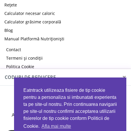
Rețete
Calculator necesar caloric
Calculator grăsime corporală
Blog
Manual Platformă Nutriționiști
Contact
Termeni și condiții
Politica Cookie
Politica de confidențialitate
×
CODURI DE REDUCERE
Eatntrack utilizeaza fisiere de tip cookie
MYPROTEIN
pentru a personaliza si imbunatati experienta
ta pe site-ul nostru. Prin continuarea navigarii
pe site-ul nostru confirmi acceptarea utilizarii
Ai
40%
reducere la orice comandă folosind codul
fisierelor de tip cookie conform Politicii de
EATTRACK
Cookie.
Afla mai multe