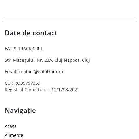
Date de contact
EAT & TRACK S.R.L
Str. Măceșului, Nr. 23A, Cluj-Napoca, Cluj
Email:
contact@eatntrack.ro
CUI: RO39757359
Registrul Comerțului: J12/1798/2021
Navigație
Acasă
Alimente