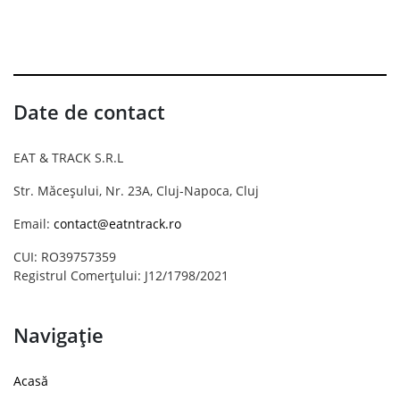
Date de contact
EAT & TRACK S.R.L
Str. Măceșului, Nr. 23A, Cluj-Napoca, Cluj
Email:
contact@eatntrack.ro
CUI: RO39757359
Registrul Comerțului: J12/1798/2021
Navigație
Acasă