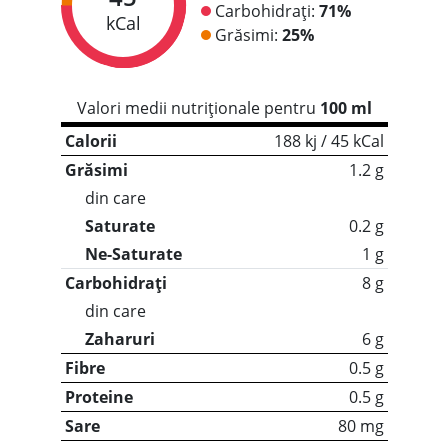
Carbohidrați:
71%
kCal
Grăsimi:
25%
Valori medii nutriționale pentru
100 ml
Calorii
188 kj / 45 kCal
Grăsimi
1.2 g
din care
Saturate
0.2 g
Ne-Saturate
1 g
Carbohidrați
8 g
din care
Zaharuri
6 g
Fibre
0.5 g
Proteine
0.5 g
Sare
80 mg