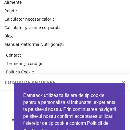
Alimente
Rețete
Calculator necesar caloric
Calculator grăsime corporală
Blog
Manual Platformă Nutriționiști
Contact
Termeni și condiții
Politica Cookie
Politica de confidențialitate
×
CODURI DE REDUCERE
Eatntrack utilizeaza fisiere de tip cookie
MYPROTEIN
pentru a personaliza si imbunatati experienta
ta pe site-ul nostru. Prin continuarea navigarii
pe site-ul nostru confirmi acceptarea utilizarii
Ai
40%
reducere la orice comandă folosind codul
fisierelor de tip cookie conform Politicii de
EATTRACK