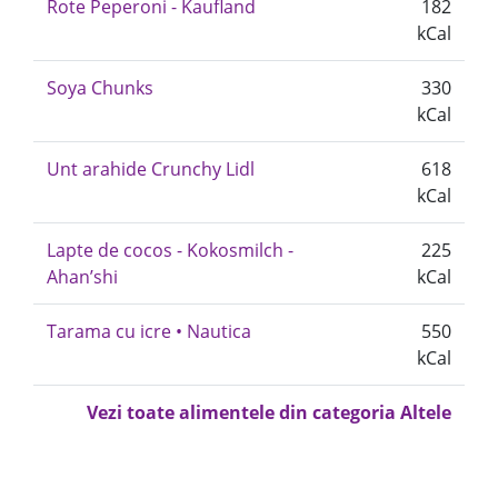
Rote Peperoni - Kaufland
182
kCal
Soya Chunks
330
kCal
Unt arahide Crunchy Lidl
618
kCal
Lapte de cocos - Kokosmilch -
225
Ahan’shi
kCal
Tarama cu icre • Nautica
550
kCal
Vezi toate alimentele din categoria Altele