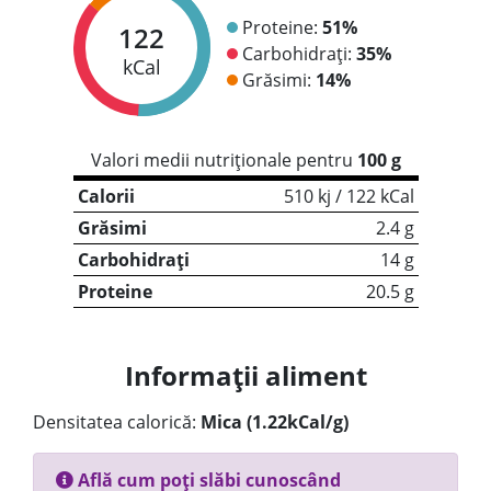
Proteine:
51%
122
Carbohidrați:
35%
kCal
Grăsimi:
14%
Valori medii nutriționale pentru
100 g
Calorii
510 kj / 122 kCal
Grăsimi
2.4 g
Carbohidrați
14 g
Proteine
20.5 g
Informații aliment
Densitatea calorică:
Mica (1.22kCal/g)
Află cum poți slăbi cunoscând