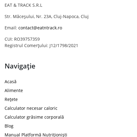
EAT & TRACK S.R.L
Str. Măceșului, Nr. 23A, Cluj-Napoca, Cluj
Email:
contact@eatntrack.ro
CUI: RO39757359
Registrul Comerțului: J12/1798/2021
Navigație
Acasă
Alimente
Rețete
Calculator necesar caloric
Calculator grăsime corporală
Blog
Manual Platformă Nutriționiști