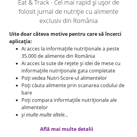
Eat & Track - Cel mai rapid și ușor de
folosit jurnal de nutriție cu alimente
exclusiv din România
Uite doar câteva motive pentru care să încerci
aplicația:
Ai acces la informațiile nutriționale a peste
35.000 de alimente din România
Ai acces la sute de rețete și idei de mese cu
informațiile nutriționale gata completate
Poți vedea Nutri-Score-ul alimentelor
Poți căuta alimente prin scanarea codului de
bare
Poți compara informațiile nutriționale ale
alimentelor
și multe multe altele...
Află mai multe detalii