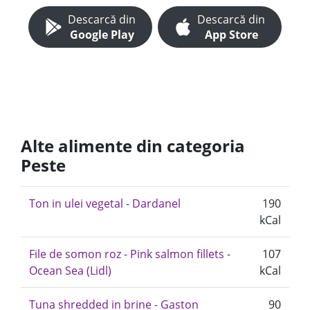
Descarcă din
Descarcă din
Google Play
App Store
Alte alimente din categoria
Peste
Ton in ulei vegetal - Dardanel
190
kCal
File de somon roz - Pink salmon fillets -
107
Ocean Sea (Lidl)
kCal
Tuna shredded in brine - Gaston
90