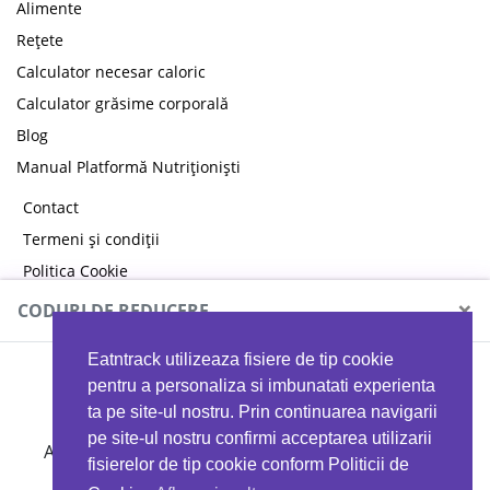
Alimente
Rețete
Calculator necesar caloric
Calculator grăsime corporală
Blog
Manual Platformă Nutriționiști
Contact
Termeni și condiții
Politica Cookie
Politica de confidențialitate
×
CODURI DE REDUCERE
Eatntrack utilizeaza fisiere de tip cookie
MYPROTEIN
pentru a personaliza si imbunatati experienta
ta pe site-ul nostru. Prin continuarea navigarii
pe site-ul nostru confirmi acceptarea utilizarii
Ai
40%
reducere la orice comandă folosind codul
fisierelor de tip cookie conform Politicii de
EATTRACK