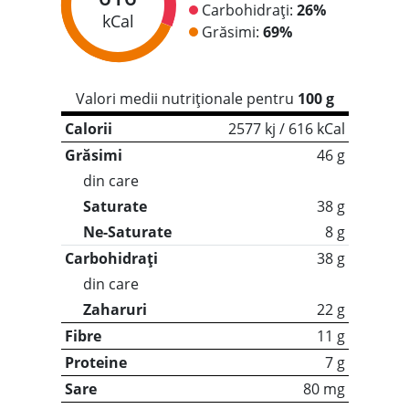
Carbohidrați:
26%
kCal
Grăsimi:
69%
Valori medii nutriționale pentru
100 g
Calorii
2577 kj / 616 kCal
Grăsimi
46 g
din care
Saturate
38 g
Ne-Saturate
8 g
Carbohidrați
38 g
din care
Zaharuri
22 g
Fibre
11 g
Proteine
7 g
Sare
80 mg