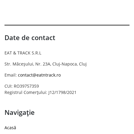
Date de contact
EAT & TRACK S.R.L
Str. Măceșului, Nr. 23A, Cluj-Napoca, Cluj
Email:
contact@eatntrack.ro
CUI: RO39757359
Registrul Comerțului: J12/1798/2021
Navigație
Acasă