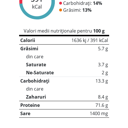
Carbohidrați:
14%
kCal
Grăsimi:
13%
Valori medii nutriționale pentru
100 g
Calorii
1636 kj / 391 kCal
Grăsimi
5.7 g
din care
Saturate
3.7 g
Ne-Saturate
2 g
Carbohidrați
13.3 g
din care
Zaharuri
8.4 g
Proteine
71.6 g
Sare
1400 mg