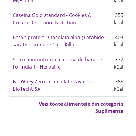
MyProtein
kCal
Caseina Gold standard - Cookies &
355
Cream - Optimum Nutrition
kCal
Baton proteic - Ciocolata alba și arahide
403
sarate - Grenade Carb Killa
kCal
Shake mix nutritiv cu aroma de banane -
377
Formula 1 - Herbalife
kCal
Iso Whey Zero - Chocolate flavour -
365
BioTechUSA
kCal
Vezi toate alimentele din categoria
Suplimente