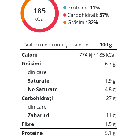
Proteine:
11%
185
Carbohidrați:
57%
kCal
Grăsimi:
32%
Valori medii nutriționale pentru
100 g
Calorii
774 kj / 185 kCal
Grăsimi
6.7 g
din care
Saturate
1.9 g
Ne-Saturate
4.8 g
Carbohidrați
27 g
din care
Zaharuri
11 g
Fibre
1.5 g
Proteine
5.1 g