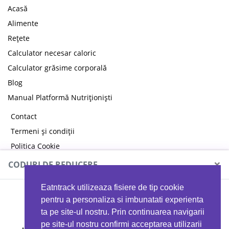
Acasă
Alimente
Rețete
Calculator necesar caloric
Calculator grăsime corporală
Blog
Manual Platformă Nutriționiști
Contact
Termeni și condiții
Politica Cookie
Politica de confidențialitate
×
CODURI DE REDUCERE
Eatntrack utilizeaza fisiere de tip cookie
MYPROTEIN
pentru a personaliza si imbunatati experienta
ta pe site-ul nostru. Prin continuarea navigarii
pe site-ul nostru confirmi acceptarea utilizarii