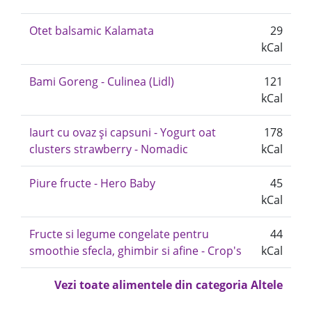
Otet balsamic Kalamata
29
kCal
Bami Goreng - Culinea (Lidl)
121
kCal
Iaurt cu ovaz și capsuni - Yogurt oat
178
clusters strawberry - Nomadic
kCal
Piure fructe - Hero Baby
45
kCal
Fructe si legume congelate pentru
44
smoothie sfecla, ghimbir si afine - Crop's
kCal
Vezi toate alimentele din categoria Altele