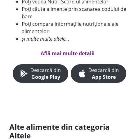
Poți vedea Nutri-Score-ul alimentelor
Poți căuta alimente prin scanarea codului de
bare
Poți compara informațiile nutriționale ale
alimentelor
și multe multe altele...
Află mai multe detalii
Descarcă din
Descarcă din
Google Play
App Store
Alte alimente din categoria
Altele