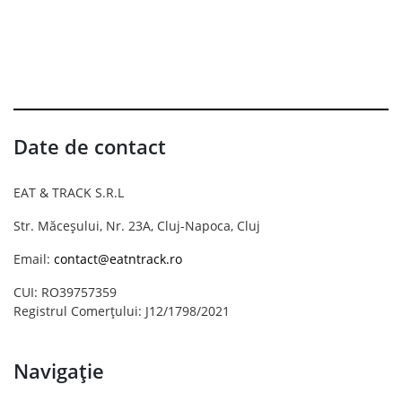
Date de contact
EAT & TRACK S.R.L
Str. Măceșului, Nr. 23A, Cluj-Napoca, Cluj
Email:
contact@eatntrack.ro
CUI: RO39757359
Registrul Comerțului: J12/1798/2021
Navigație