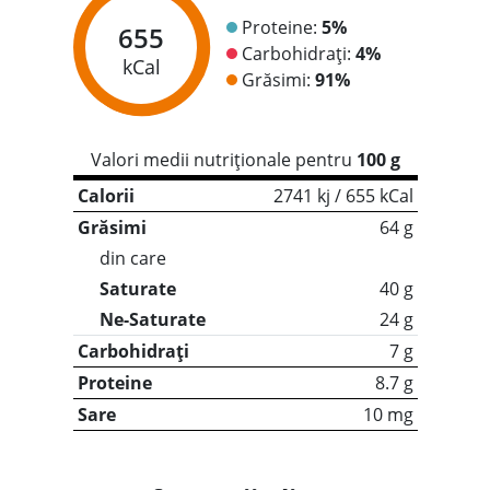
Proteine:
5%
655
Carbohidrați:
4%
kCal
Grăsimi:
91%
Valori medii nutriționale pentru
100 g
Calorii
2741 kj / 655 kCal
Grăsimi
64 g
din care
Saturate
40 g
Ne-Saturate
24 g
Carbohidrați
7 g
Proteine
8.7 g
Sare
10 mg