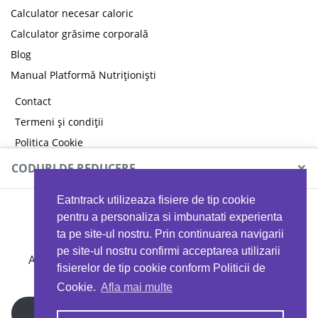
Calculator necesar caloric
Calculator grăsime corporală
Blog
Manual Platformă Nutriționiști
Contact
Termeni și condiții
Politica Cookie
Politica de confidențialitate
×
CODURI DE REDUCERE
Eatntrack utilizeaza fisiere de tip cookie
MYPROTEIN
pentru a personaliza si imbunatati experienta
ta pe site-ul nostru. Prin continuarea navigarii
pe site-ul nostru confirmi acceptarea utilizarii
Ai
40%
reducere la orice comandă folosind codul
fisierelor de tip cookie conform Politicii de
EATTRACK
Cookie.
Afla mai multe
Profită acum