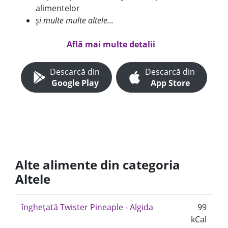
alimentelor
și multe multe altele...
Află mai multe detalii
Descarcă din
Descarcă din
Google Play
App Store
Alte alimente din categoria
Altele
înghețată Twister Pineaple - Algida
99
kCal