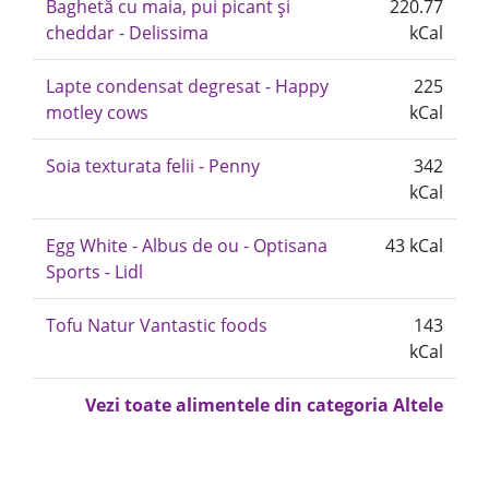
Baghetă cu maia, pui picant și
220.77
cheddar - Delissima
kCal
Lapte condensat degresat - Happy
225
motley cows
kCal
Soia texturata felii - Penny
342
kCal
Egg White - Albus de ou - Optisana
43 kCal
Sports - Lidl
Tofu Natur Vantastic foods
143
kCal
Vezi toate alimentele din categoria Altele