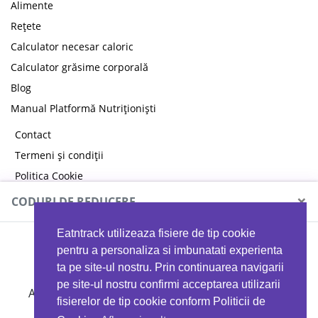
Alimente
Rețete
Calculator necesar caloric
Calculator grăsime corporală
Blog
Manual Platformă Nutriționiști
Contact
Termeni și condiții
Politica Cookie
Politica de confidențialitate
×
CODURI DE REDUCERE
Eatntrack utilizeaza fisiere de tip cookie
MYPROTEIN
pentru a personaliza si imbunatati experienta
ta pe site-ul nostru. Prin continuarea navigarii
pe site-ul nostru confirmi acceptarea utilizarii
Ai
40%
reducere la orice comandă folosind codul
fisierelor de tip cookie conform Politicii de
EATTRACK