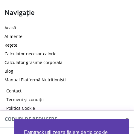
Navigație
Acasă
Alimente
Rețete
Calculator necesar caloric
Calculator grăsime corporală
Blog
Manual Platformă Nutriționiști
Contact
Termeni și condiții
Politica Cookie
Politica de confidențialitate
×
CODURI DE REDUCERE
Eatntrack utilizeaza fisiere de tip cookie