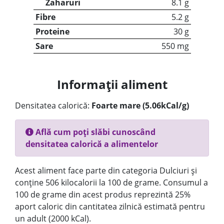
Zaharuri
8.1 g
Fibre
5.2 g
Proteine
30 g
Sare
550 mg
Informații aliment
Densitatea calorică:
Foarte mare (5.06kCal/g)
Află cum poți slăbi cunoscând
densitatea calorică a alimentelor
Acest aliment face parte din categoria Dulciuri și
conține 506 kilocalorii la 100 de grame. Consumul a
100 de grame din acest produs reprezintă 25%
aport caloric din cantitatea zilnică estimată pentru
un adult (2000 kCal).