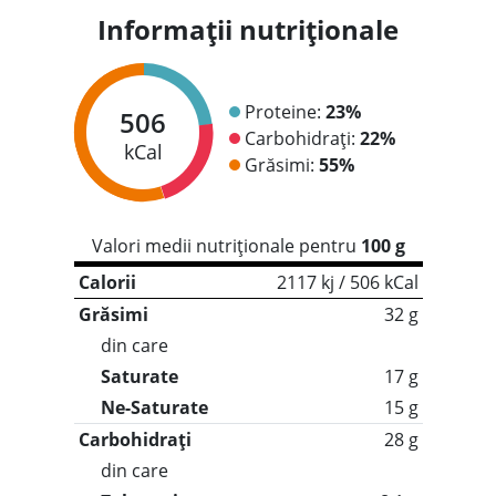
Informații nutriționale
Proteine:
23%
506
Carbohidrați:
22%
kCal
Grăsimi:
55%
Valori medii nutriționale pentru
100 g
Calorii
2117 kj / 506 kCal
Grăsimi
32 g
din care
Saturate
17 g
Ne-Saturate
15 g
Carbohidrați
28 g
din care