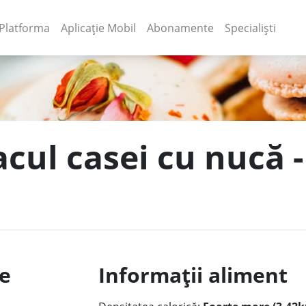
(current)
(current)
Platforma
Aplicație Mobil
Abonamente
Specialiști
cul casei cu nucă -
le
Informații aliment