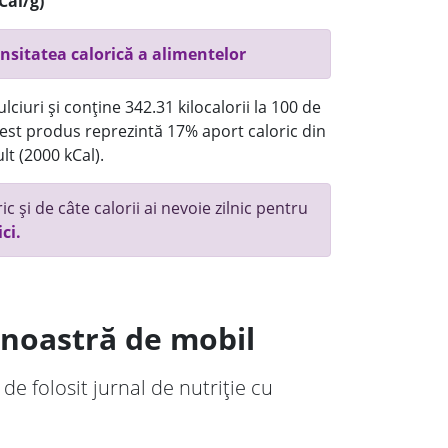
Cal/g)
nsitatea calorică a alimentelor
ciuri și conține 342.31 kilocalorii la 100 de
st produs reprezintă 17% aport caloric din
lt (2000 kCal).
c și de câte calorii ai nevoie zilnic pentru
ici.
a noastră de mobil
 de folosit jurnal de nutriție cu