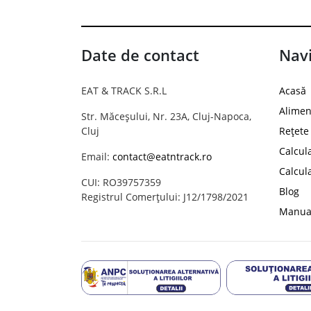
Date de contact
Navi
EAT & TRACK S.R.L
Acasă
Alimen
Str. Măceșului, Nr. 23A, Cluj-Napoca,
Cluj
Rețete
Calcul
Email:
contact@eatntrack.ro
Calcul
CUI: RO39757359
Blog
Registrul Comerțului: J12/1798/2021
Manual