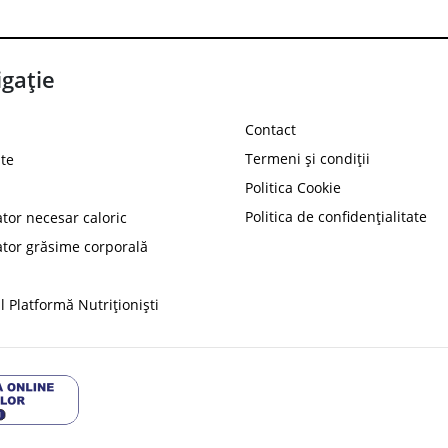
gație
Contact
Termeni și condiții
te
Politica Cookie
Politica de confidențialitate
ator necesar caloric
PROT
ator grăsime corporală
Ai
10%
reducere la
folosind codul
 Platformă Nutriționiști
Profită 