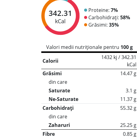
Proteine:
7%
342.31
Carbohidrați:
58%
kCal
Grăsimi:
35%
Valori medii nutriționale pentru
100 g
1432 kj / 342.31
Calorii
kCal
Grăsimi
14.47 g
din care
Saturate
3.1 g
Ne-Saturate
11.37 g
Carbohidrați
55.32 g
din care
Zaharuri
25.25 g
Fibre
0.85 g