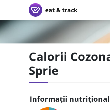
eat & track
Calorii Cozona
Sprie
Informații nutriționa