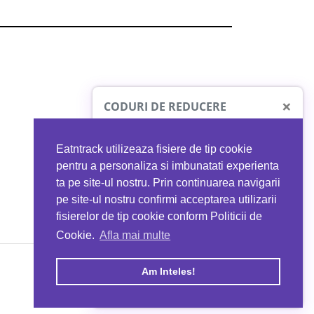
×
CODURI DE REDUCERE
Eatntrack utilizeaza fisiere de tip cookie
O41
MYPROTEIN
pentru a personaliza si imbunatati experienta
ta pe site-ul nostru. Prin continuarea navigarii
 orice comandă
Ai
40%
reducere la orice comandă
pe site-ul nostru confirmi acceptarea utilizarii
EATNTRACK
folosind codul
EATTRACK
fisierelor de tip cookie conform Politicii de
Cookie.
Afla mai multe
acum
Profită acum
Am Inteles!
Copyright © 2026 EAT & TRACK S.R.L