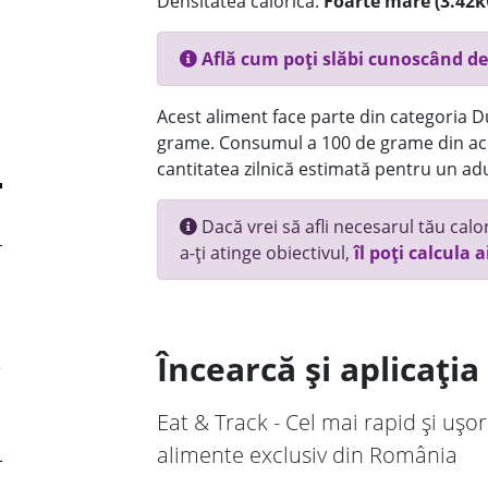
Densitatea calorică:
Foarte mare (3.42k
Află cum poți slăbi cunoscând de
Acest aliment face parte din categoria Dul
grame. Consumul a 100 de grame din ace
cantitatea zilnică estimată pentru un adu
Dacă vrei să afli necesarul tău calori
a-ți atinge obiectivul,
îl poți calcula a
Încearcă și aplicați
Eat & Track - Cel mai rapid și ușor
alimente exclusiv din România