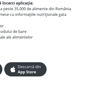
 încerci aplicația:
le a peste 35.000 de alimente din România
e mese cu informațiile nutriționale gata
lor
codului de bare
ale ale alimentelor
Descarcă din
App Store