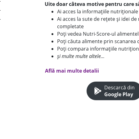
Uite doar câteva motive pentru care să
Ai acces la informațiile nutriționa
Ai acces la sute de rețete și idei d
completate
Poți vedea Nutri-Score-ul alimente
Poți căuta alimente prin scanarea 
Poți compara informațiile nutrițion
și multe multe altele...
Află mai multe detalii
Descarcă din
Google Play