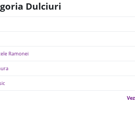
goria Dulciuri
tele Ramonei
aura
sic
Vez