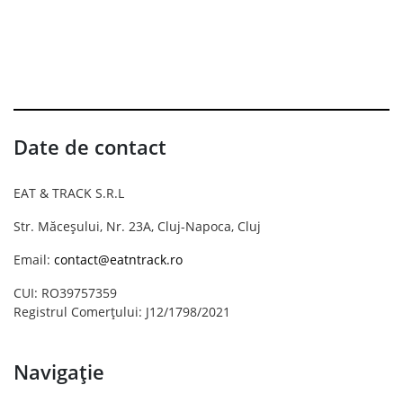
Date de contact
EAT & TRACK S.R.L
Str. Măceșului, Nr. 23A, Cluj-Napoca, Cluj
Email:
contact@eatntrack.ro
CUI: RO39757359
Registrul Comerțului: J12/1798/2021
Navigație