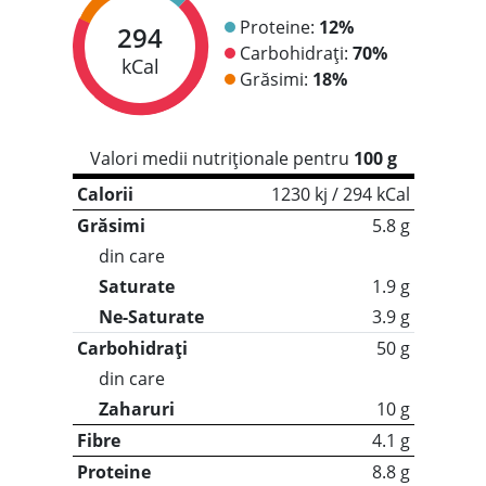
Proteine:
12%
294
Carbohidrați:
70%
kCal
Grăsimi:
18%
Valori medii nutriționale pentru
100 g
Calorii
1230 kj / 294 kCal
Grăsimi
5.8 g
din care
Saturate
1.9 g
Ne-Saturate
3.9 g
Carbohidrați
50 g
din care
Zaharuri
10 g
Fibre
4.1 g
Proteine
8.8 g