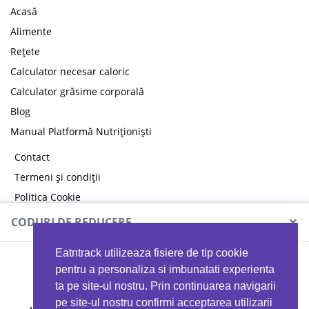
Acasă
Alimente
Rețete
Calculator necesar caloric
Calculator grăsime corporală
Blog
Manual Platformă Nutriționiști
Contact
Termeni și condiții
Politica Cookie
Politica de confidențialitate
×
CODURI DE REDUCERE
Eatntrack utilizeaza fisiere de tip cookie
MYPROTEIN
pentru a personaliza si imbunatati experienta
ta pe site-ul nostru. Prin continuarea navigarii
pe site-ul nostru confirmi acceptarea utilizarii