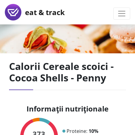
eat & track
Calorii Cereale scoici -
Cocoa Shells - Penny
Informații nutriționale
Proteine:
10%
373