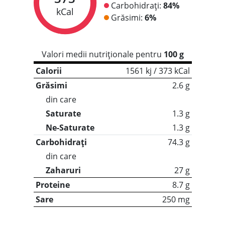
Carbohidrați:
84%
kCal
Grăsimi:
6%
Valori medii nutriționale pentru
100 g
Calorii
1561 kj / 373 kCal
Grăsimi
2.6 g
din care
Saturate
1.3 g
Ne-Saturate
1.3 g
Carbohidrați
74.3 g
din care
Zaharuri
27 g
Proteine
8.7 g
Sare
250 mg