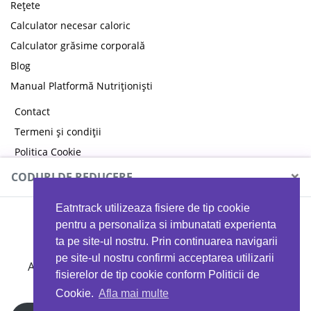
Rețete
Calculator necesar caloric
Calculator grăsime corporală
Blog
Manual Platformă Nutriționiști
Contact
Termeni și condiții
Politica Cookie
Politica de confidențialitate
×
CODURI DE REDUCERE
Eatntrack utilizeaza fisiere de tip cookie
MYPROTEIN
pentru a personaliza si imbunatati experienta
ta pe site-ul nostru. Prin continuarea navigarii
pe site-ul nostru confirmi acceptarea utilizarii
Ai
40%
reducere la orice comandă folosind codul
fisierelor de tip cookie conform Politicii de
EATTRACK
Cookie.
Afla mai multe