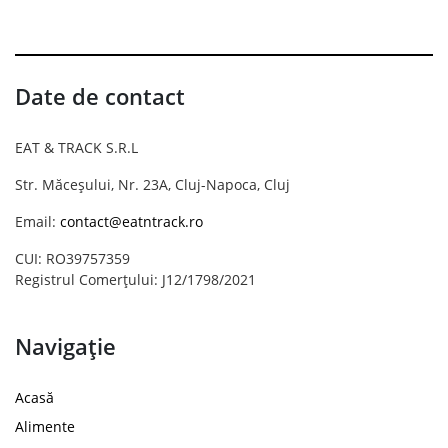
Date de contact
EAT & TRACK S.R.L
Str. Măceșului, Nr. 23A, Cluj-Napoca, Cluj
Email:
contact@eatntrack.ro
CUI: RO39757359
Registrul Comerțului: J12/1798/2021
Navigație
Acasă
Alimente