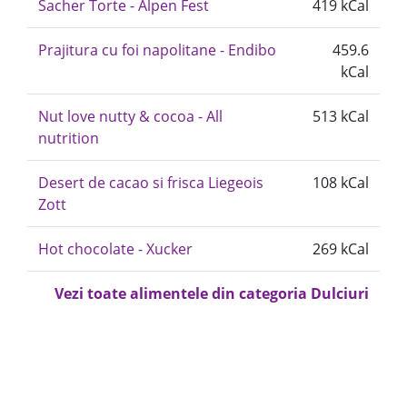
Sacher Torte - Alpen Fest
419 kCal
Prajitura cu foi napolitane - Endibo
459.6
kCal
Nut love nutty & cocoa - All
513 kCal
nutrition
Desert de cacao si frisca Liegeois
108 kCal
Zott
Hot chocolate - Xucker
269 kCal
Vezi toate alimentele din categoria Dulciuri