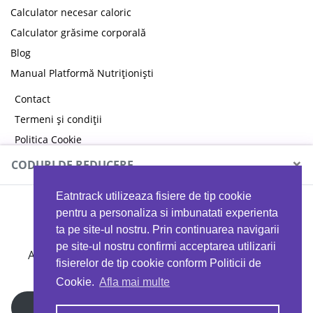
Calculator necesar caloric
Calculator grăsime corporală
Blog
Manual Platformă Nutriționiști
Contact
Termeni și condiții
Politica Cookie
Politica de confidențialitate
×
CODURI DE REDUCERE
Eatntrack utilizeaza fisiere de tip cookie
MYPROTEIN
pentru a personaliza si imbunatati experienta
ta pe site-ul nostru. Prin continuarea navigarii
pe site-ul nostru confirmi acceptarea utilizarii
Ai
40%
reducere la orice comandă folosind codul
fisierelor de tip cookie conform Politicii de
EATTRACK
Cookie.
Afla mai multe
Profită acum