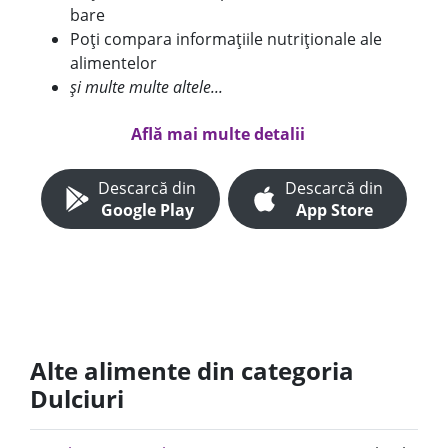
bare
Poți compara informațiile nutriționale ale
alimentelor
și multe multe altele...
Află mai multe detalii
Descarcă din
Descarcă din
Google Play
App Store
Alte alimente din categoria
Dulciuri