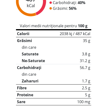
Carbohidrați:
40%
kCal
Grăsimi:
56%
Valori medii nutriționale pentru
100 g
Calorii
2038 kj / 487 kCal
Grăsimi
35 g
din care
Saturate
3.8 g
Ne-Saturate
31.2 g
Carbohidrați
56.7 g
din care
Zaharuri
1.7 g
Fibre
2.5 g
Proteine
5 g
Sare
100 mg