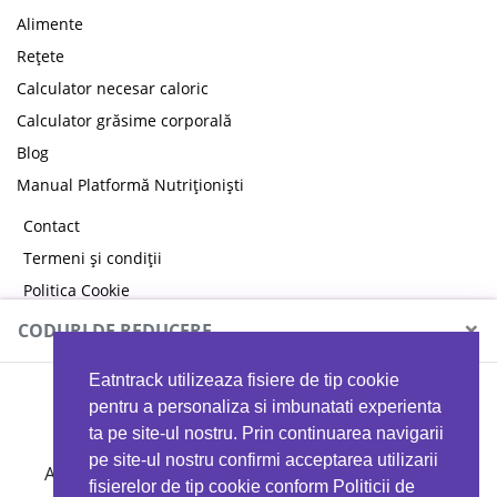
Alimente
Rețete
Calculator necesar caloric
Calculator grăsime corporală
Blog
Manual Platformă Nutriționiști
Contact
Termeni și condiții
Politica Cookie
Politica de confidențialitate
×
CODURI DE REDUCERE
Eatntrack utilizeaza fisiere de tip cookie
MYPROTEIN
pentru a personaliza si imbunatati experienta
ta pe site-ul nostru. Prin continuarea navigarii
pe site-ul nostru confirmi acceptarea utilizarii
Ai
40%
reducere la orice comandă folosind codul
fisierelor de tip cookie conform Politicii de