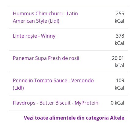
Hummus Chimichurri - Latin
255
American Style (Lidl)
kCal
Linte roșie - Winny
378
kCal
Panemar Supa Fresh de rosii
20.01
kCal
Penne in Tomato Sauce - Vemondo
109
(Lidl)
kCal
Flavdrops - Butter Biscuit - MyProtein
0 kCal
Vezi toate alimentele din categoria Altele