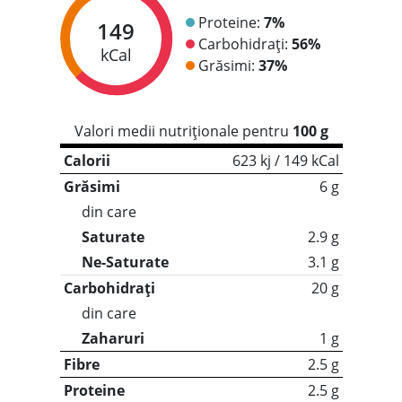
Proteine:
7%
149
Carbohidrați:
56%
kCal
Grăsimi:
37%
Valori medii nutriționale pentru
100 g
Calorii
623 kj / 149 kCal
Grăsimi
6 g
din care
Saturate
2.9 g
Ne-Saturate
3.1 g
Carbohidrați
20 g
din care
Zaharuri
1 g
Fibre
2.5 g
Proteine
2.5 g