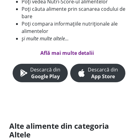
Poți vedea Nutri-Score-ul alimentelor
Poți căuta alimente prin scanarea codului de
bare
Poți compara informațiile nutriționale ale
alimentelor
și multe multe altele...
Află mai multe detalii
Descarcă din
Descarcă din
Google Play
App Store
Alte alimente din categoria
Altele