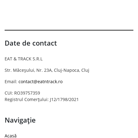
Date de contact
EAT & TRACK S.R.L
Str. Măceșului, Nr. 23A, Cluj-Napoca, Cluj
Email:
contact@eatntrack.ro
CUI: RO39757359
Registrul Comerțului: J12/1798/2021
Navigație
Acasă