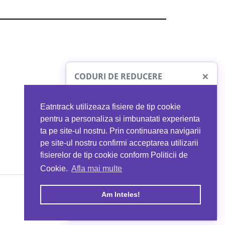
×
CODURI DE REDUCERE
Eatntrack utilizeaza fisiere de tip cookie
O41
MYPROTEIN
pentru a personaliza si imbunatati experienta
ta pe site-ul nostru. Prin continuarea navigarii
 orice comandă
Ai
40%
reducere la orice comandă
pe site-ul nostru confirmi acceptarea utilizarii
EATNTRACK
folosind codul
EATTRACK
fisierelor de tip cookie conform Politicii de
Cookie.
Afla mai multe
acum
Profită acum
Am Inteles!
Copyright © 2026 EAT & TRACK S.R.L