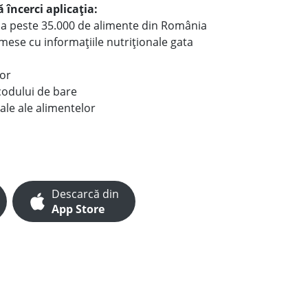
 încerci aplicația:
le a peste 35.000 de alimente din România
e mese cu informațiile nutriționale gata
lor
codului de bare
ale ale alimentelor
Descarcă din
App Store