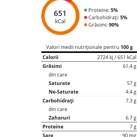
Proteine:
5%
651
Carbohidrați:
5%
kCal
Grăsimi:
90%
Valori medii nutriționale pentru
100 g
Calorii
2724 kj / 651 kCal
Grăsimi
61.4 g
din care
Saturate
57 g
Ne-Saturate
4.4 g
Carbohidrați
7.3 g
din care
Zaharuri
6.7 g
Proteine
7 g
Sare
90 mg