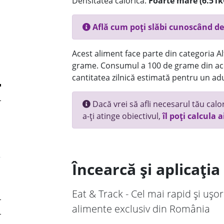
Densitatea calorică:
Foarte mare (6.51k
Află cum poți slăbi cunoscând de
Acest aliment face parte din categoria Alt
grame. Consumul a 100 de grame din ace
cantitatea zilnică estimată pentru un adu
Dacă vrei să afli necesarul tău calori
a-ți atinge obiectivul,
îl poți calcula a
Încearcă și aplicați
Eat & Track - Cel mai rapid și ușor
alimente exclusiv din România