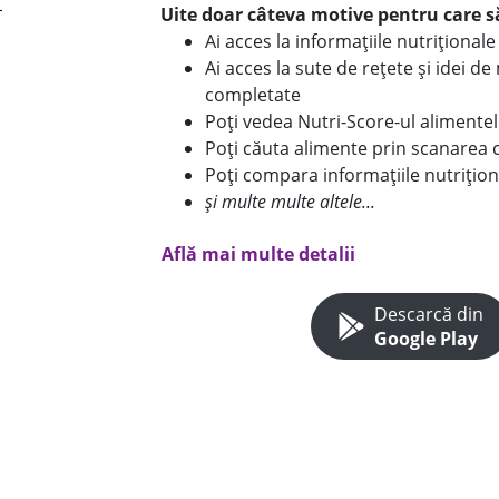
Uite doar câteva motive pentru care să
Ai acces la informațiile nutriționa
Ai acces la sute de rețete și idei d
completate
Poți vedea Nutri-Score-ul alimente
Poți căuta alimente prin scanarea 
Poți compara informațiile nutrițion
și multe multe altele...
Află mai multe detalii
Descarcă din
Google Play