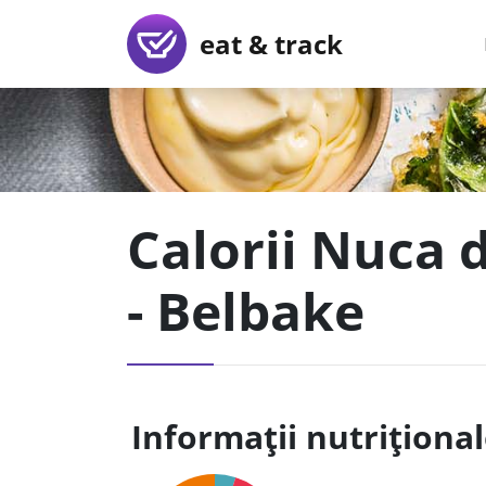
eat & track
Calorii Nuca 
- Belbake
Informații nutriționa