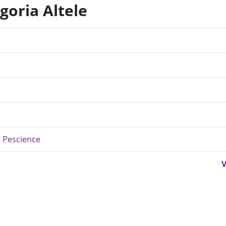
goria Altele
i
- Pescience
V