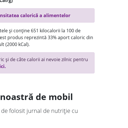
Cal/g)
nsitatea calorică a alimentelor
ele și conține 651 kilocalorii la 100 de
st produs reprezintă 33% aport caloric din
lt (2000 kCal).
c și de câte calorii ai nevoie zilnic pentru
ici.
a noastră de mobil
 de folosit jurnal de nutriție cu