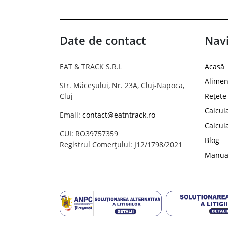
Date de contact
Navi
EAT & TRACK S.R.L
Acasă
Alimen
Str. Măceșului, Nr. 23A, Cluj-Napoca,
Cluj
Rețete
Calcul
Email:
contact@eatntrack.ro
Calcul
CUI: RO39757359
Blog
Registrul Comerțului: J12/1798/2021
Manual