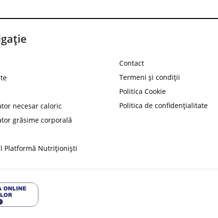
gație
Contact
Termeni și condiții
te
Politica Cookie
Politica de confidențialitate
ator necesar caloric
PROT
ator grăsime corporală
Ai
10%
reducere la
folosind codul
 Platformă Nutriționiști
Profită 