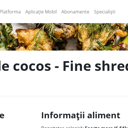
(current)
(current)
Platforma
Aplicație Mobil
Abonamente
Specialiști
de cocos - Fine shr
le
Informații aliment