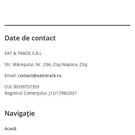
Date de contact
EAT & TRACK S.R.L
Str. Măceșului, Nr. 23A, Cluj-Napoca, Cluj
Email:
contact@eatntrack.ro
CUI: RO39757359
Registrul Comerțului: J12/1798/2021
Navigație
Acasă