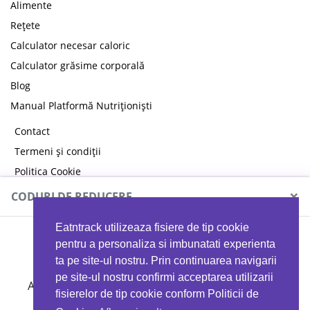
Alimente
Rețete
Calculator necesar caloric
Calculator grăsime corporală
Blog
Manual Platformă Nutriționiști
Contact
Termeni și condiții
Politica Cookie
Politica de confidențialitate
×
CODURI DE REDUCERE
Eatntrack utilizeaza fisiere de tip cookie
MYPROTEIN
pentru a personaliza si imbunatati experienta
ta pe site-ul nostru. Prin continuarea navigarii
pe site-ul nostru confirmi acceptarea utilizarii
Ai
40%
reducere la orice comandă folosind codul
fisierelor de tip cookie conform Politicii de
EATTRACK