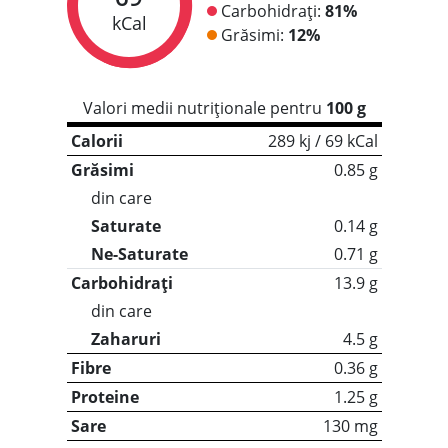
Carbohidrați:
81%
kCal
Grăsimi:
12%
Valori medii nutriționale pentru
100 g
Calorii
289 kj / 69 kCal
Grăsimi
0.85 g
din care
Saturate
0.14 g
Ne-Saturate
0.71 g
Carbohidrați
13.9 g
din care
Zaharuri
4.5 g
Fibre
0.36 g
Proteine
1.25 g
Sare
130 mg