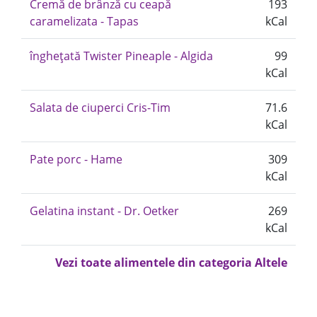
Cremă de brânză cu ceapă
193
caramelizata - Tapas
kCal
înghețată Twister Pineaple - Algida
99
kCal
Salata de ciuperci Cris-Tim
71.6
kCal
Pate porc - Hame
309
kCal
Gelatina instant - Dr. Oetker
269
kCal
Vezi toate alimentele din categoria Altele