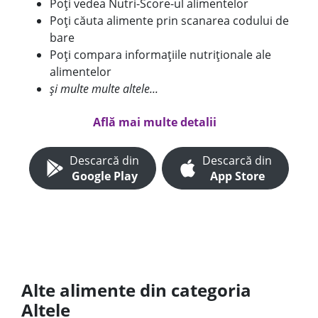
Poți vedea Nutri-Score-ul alimentelor
Poți căuta alimente prin scanarea codului de
bare
Poți compara informațiile nutriționale ale
alimentelor
și multe multe altele...
Află mai multe detalii
Descarcă din
Descarcă din
Google Play
App Store
Alte alimente din categoria
Altele