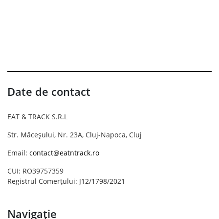
Date de contact
EAT & TRACK S.R.L
Str. Măceșului, Nr. 23A, Cluj-Napoca, Cluj
Email:
contact@eatntrack.ro
CUI: RO39757359
Registrul Comerțului: J12/1798/2021
Navigație