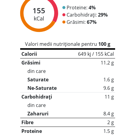
Proteine:
4%
155
Carbohidrați:
29%
kCal
Grăsimi:
67%
Valori medii nutriționale pentru
100 g
Calorii
649 kj / 155 kCal
Grăsimi
11.2 g
din care
Saturate
1.6 g
Ne-Saturate
9.6 g
Carbohidrați
11 g
din care
Zaharuri
8.4 g
Fibre
2 g
Proteine
1.5 g