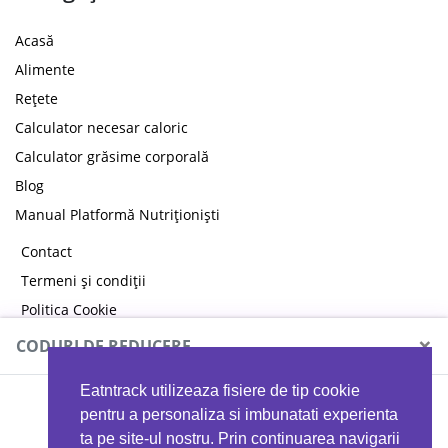
Acasă
Alimente
Rețete
Calculator necesar caloric
Calculator grăsime corporală
Blog
Manual Platformă Nutriționiști
Contact
Termeni și condiții
Politica Cookie
Politica de confidențialitate
×
CODURI DE REDUCERE
Eatntrack utilizeaza fisiere de tip cookie
MYPROTEIN
pentru a personaliza si imbunatati experienta
ta pe site-ul nostru. Prin continuarea navigarii