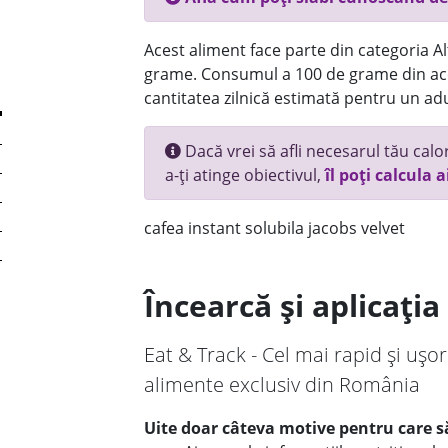
Acest aliment face parte din categoria Alt
grame. Consumul a 100 de grame din ace
cantitatea zilnică estimată pentru un adu
Dacă vrei să afli necesarul tău calori
a-ți atinge obiectivul,
îl poți calcula a
cafea instant solubila jacobs velvet
Încearcă și aplicați
Eat & Track - Cel mai rapid și ușor
alimente exclusiv din România
Uite doar câteva motive pentru care să