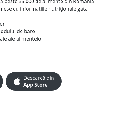
le a peste 35.000 de alimente din România
e mese cu informațiile nutriționale gata
lor
codului de bare
ale ale alimentelor
Descarcă din
App Store