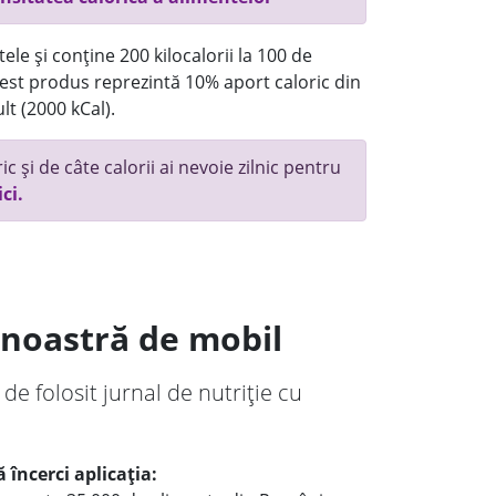
ele și conține 200 kilocalorii la 100 de
st produs reprezintă 10% aport caloric din
lt (2000 kCal).
c și de câte calorii ai nevoie zilnic pentru
ici.
a noastră de mobil
 de folosit jurnal de nutriție cu
 încerci aplicația: