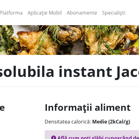
(current)
(current)
Platforma
Aplicație Mobil
Abonamente
Specialiști
solubila instant Ja
le
Informații aliment
Densitatea calorică:
Medie (2kCal/g)
Află cum poți slăbi cunoscând de