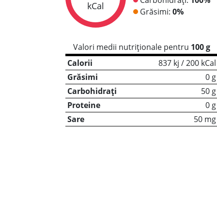
kCal
Grăsimi:
0%
Valori medii nutriționale pentru
100 g
Calorii
837 kj / 200 kCal
Grăsimi
0 g
Carbohidrați
50 g
Proteine
0 g
Sare
50 mg