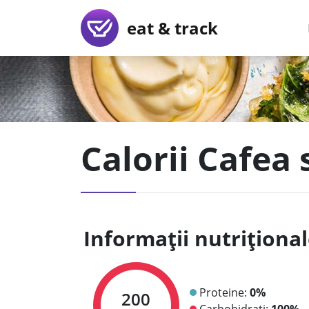
eat & track
Calorii Cafea 
Informații nutriționa
Proteine:
0%
200
Carbohidrați:
100%