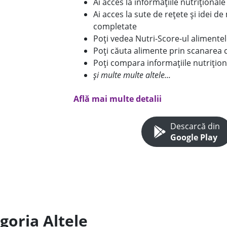
Ai acces la informațiile nutriționa
Ai acces la sute de rețete și idei d
completate
Poți vedea Nutri-Score-ul alimente
Poți căuta alimente prin scanarea 
Poți compara informațiile nutrițion
și multe multe altele...
Află mai multe detalii
Descarcă din
Google Play
goria Altele