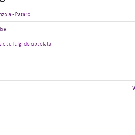
zola - Pataro
ise
c cu fulgi de ciocolata
V