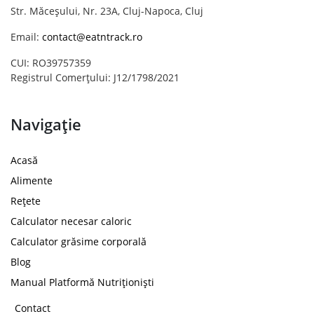
Str. Măceșului, Nr. 23A, Cluj-Napoca, Cluj
Email:
contact@eatntrack.ro
CUI: RO39757359
Registrul Comerțului: J12/1798/2021
Navigație
Acasă
Alimente
Rețete
Calculator necesar caloric
Calculator grăsime corporală
Blog
Manual Platformă Nutriționiști
Contact