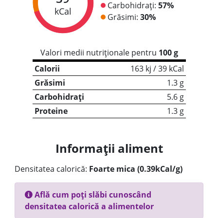
Carbohidrați:
57%
kCal
Grăsimi:
30%
Valori medii nutriționale pentru
100 g
Calorii
163 kj / 39 kCal
Grăsimi
1.3 g
Carbohidrați
5.6 g
Proteine
1.3 g
Informații aliment
Densitatea calorică:
Foarte mica (0.39kCal/g)
Află cum poți slăbi cunoscând
densitatea calorică a alimentelor