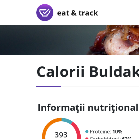
eat & track
Calorii Bulda
Informații nutriționa
Proteine:
10%
393
Carbohidrați:
62%