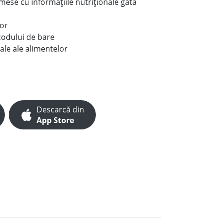
e mese cu informațiile nutriționale gata
lor
codului de bare
ale ale alimentelor
Descarcă din
App Store