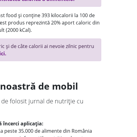
t food și conține 393 kilocalorii la 100 de
st produs reprezintă 20% aport caloric din
lt (2000 kCal).
c și de câte calorii ai nevoie zilnic pentru
ici.
a noastră de mobil
 de folosit jurnal de nutriție cu
 încerci aplicația:
le a peste 35.000 de alimente din România