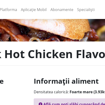
(current)
(current)
Platforma
Aplicație Mobil
Abonamente
Specialiști
k Hot Chicken Fla
le
Informații aliment
Densitatea calorică:
Foarte mare (3.93k
Află cum poți slăbi cunoscând de