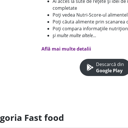
Ai acces la sute de rețete și idei d
completate
Poți vedea Nutri-Score-ul alimente
Poți căuta alimente prin scanarea 
Poți compara informațiile nutrițion
și multe multe altele...
Află mai multe detalii
Descarcă din
Google Play
goria Fast food