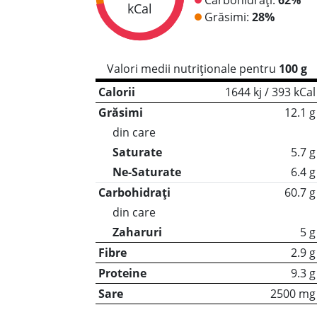
kCal
Grăsimi:
28%
Valori medii nutriționale pentru
100 g
Calorii
1644 kj / 393 kCal
Grăsimi
12.1 g
din care
Saturate
5.7 g
Ne-Saturate
6.4 g
Carbohidrați
60.7 g
din care
Zaharuri
5 g
Fibre
2.9 g
Proteine
9.3 g
Sare
2500 mg