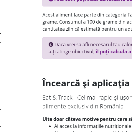
Acest aliment face parte din categoria Fas
grame. Consumul a 100 de grame din ace
cantitatea zilnică estimată pentru un adu
Dacă vrei să afli necesarul tău calori
a-ți atinge obiectivul,
îl poți calcula a
Încearcă și aplicați
Eat & Track - Cel mai rapid și ușor
alimente exclusiv din România
Uite doar câteva motive pentru care să
Ai acces la informațiile nutriționa