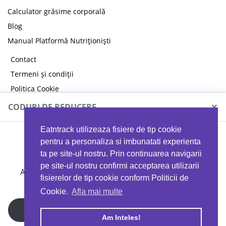
Calculator grăsime corporală
Blog
Manual Platformă Nutriționiști
Contact
Termeni și condiții
Politica Cookie
Politica de confidențialitate
×
CODURI DE REDUCERE
Eatntrack utilizeaza fisiere de tip cookie
MYPROTEIN
pentru a personaliza si imbunatati experienta
ta pe site-ul nostru. Prin continuarea navigarii
pe site-ul nostru confirmi acceptarea utilizarii
Ai
40%
reducere la orice comandă folosind codul
fisierelor de tip cookie conform Politicii de
EATTRACK
Cookie.
Afla mai multe
Profită acum
Am Inteles!