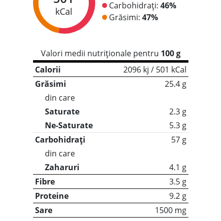
Carbohidrați:
46%
kCal
Grăsimi:
47%
Valori medii nutriționale pentru
100 g
Calorii
2096 kj / 501 kCal
Grăsimi
25.4 g
din care
Saturate
2.3 g
Ne-Saturate
5.3 g
Carbohidrați
57 g
din care
Zaharuri
4.1 g
Fibre
3.5 g
Proteine
9.2 g
Sare
1500 mg