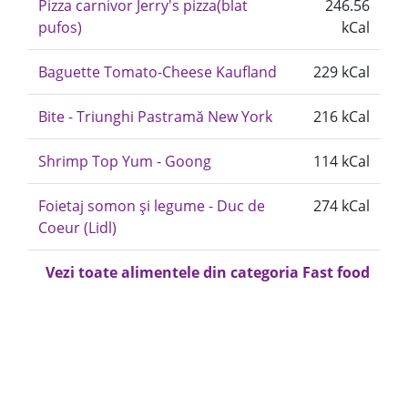
Pizza carnivor Jerry's pizza(blat
246.56
pufos)
kCal
Baguette Tomato-Cheese Kaufland
229 kCal
Bite - Triunghi Pastramă New York
216 kCal
Shrimp Top Yum - Goong
114 kCal
Foietaj somon și legume - Duc de
274 kCal
Coeur (Lidl)
Vezi toate alimentele din categoria Fast food