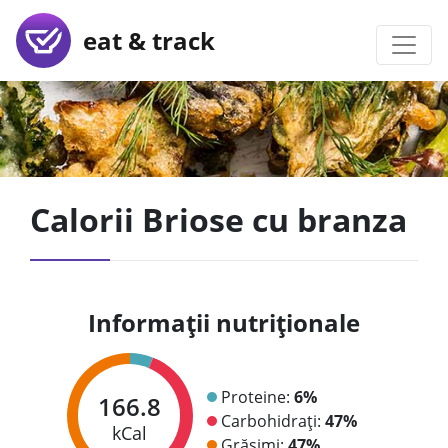
eat & track
Calorii Briose cu branza
Informații nutriționale
Proteine:
6%
166.8
Carbohidrați:
47%
kCal
Grăsimi:
47%