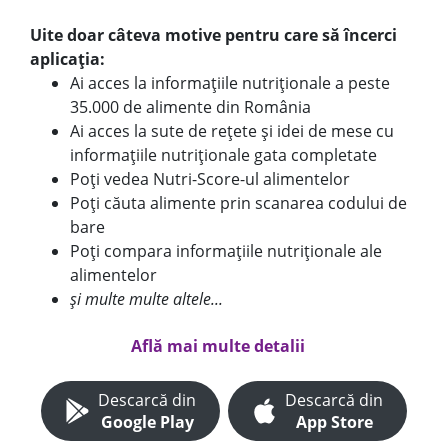
Uite doar câteva motive pentru care să încerci
aplicația:
Ai acces la informațiile nutriționale a peste
35.000 de alimente din România
Ai acces la sute de rețete și idei de mese cu
informațiile nutriționale gata completate
Poți vedea Nutri-Score-ul alimentelor
Poți căuta alimente prin scanarea codului de
bare
Poți compara informațiile nutriționale ale
alimentelor
și multe multe altele...
Află mai multe detalii
Descarcă din
Descarcă din
Google Play
App Store