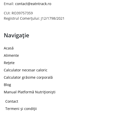
Email:
contact@eatntrack.ro
CUI: RO39757359
Registrul Comerțului: J12/1798/2021
Navigație
Acasă
Alimente
Rețete
Calculator necesar caloric
Calculator grăsime corporală
Blog
Manual Platformă Nutriționiști
Contact
Termeni și condiții