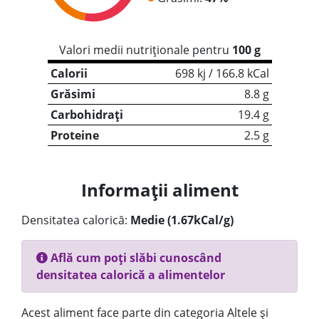
Valori medii nutriționale pentru
100 g
Calorii
698 kj / 166.8 kCal
Grăsimi
8.8 g
Carbohidrați
19.4 g
Proteine
2.5 g
Informații aliment
Densitatea calorică:
Medie (1.67kCal/g)
Află cum poți slăbi cunoscând
densitatea calorică a alimentelor
Acest aliment face parte din categoria Altele și