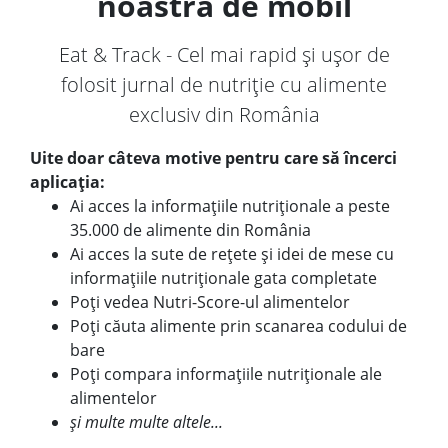
noastră de mobil
Eat & Track - Cel mai rapid și ușor de
folosit jurnal de nutriție cu alimente
exclusiv din România
Uite doar câteva motive pentru care să încerci
aplicația:
Ai acces la informațiile nutriționale a peste
35.000 de alimente din România
Ai acces la sute de rețete și idei de mese cu
informațiile nutriționale gata completate
Poți vedea Nutri-Score-ul alimentelor
Poți căuta alimente prin scanarea codului de
bare
Poți compara informațiile nutriționale ale
alimentelor
și multe multe altele...