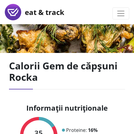
eat & track
Calorii Gem de căpșuni
Rocka
Informații nutriționale
Proteine:
16%
35