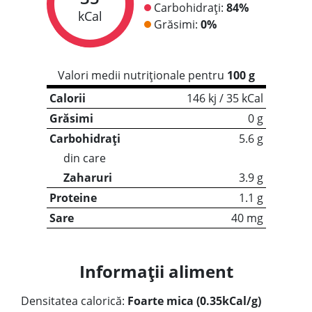
Carbohidrați:
84%
kCal
Grăsimi:
0%
Valori medii nutriționale pentru
100 g
Calorii
146 kj / 35 kCal
Grăsimi
0 g
Carbohidrați
5.6 g
din care
Zaharuri
3.9 g
Proteine
1.1 g
Sare
40 mg
Informații aliment
Densitatea calorică:
Foarte mica (0.35kCal/g)