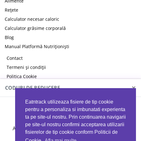
Alimente
Rețete
Calculator necesar caloric
Calculator grăsime corporală
Blog
Manual Platformă Nutriționiști
Contact
Termeni și condiții
Politica Cookie
Politica de confidențialitate
×
CODURI DE REDUCERE
Eatntrack utilizeaza fisiere de tip cookie
MYPROTEIN
pentru a personaliza si imbunatati experienta
ta pe site-ul nostru. Prin continuarea navigarii
pe site-ul nostru confirmi acceptarea utilizarii
Ai
40%
reducere la orice comandă folosind codul
fisierelor de tip cookie conform Politicii de
EATTRACK
Cookie.
Afla mai multe