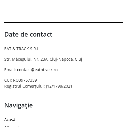
Date de contact
EAT & TRACK S.R.L
Str. Măceșului, Nr. 23A, Cluj-Napoca, Cluj
Email:
contact@eatntrack.ro
CUI: RO39757359
Registrul Comerțului: J12/1798/2021
Navigație
Acasă