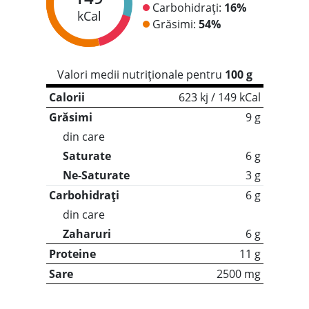
Carbohidrați:
16%
kCal
Grăsimi:
54%
Valori medii nutriționale pentru
100 g
Calorii
623 kj / 149 kCal
Grăsimi
9 g
din care
Saturate
6 g
Ne-Saturate
3 g
Carbohidrați
6 g
din care
Zaharuri
6 g
Proteine
11 g
Sare
2500 mg