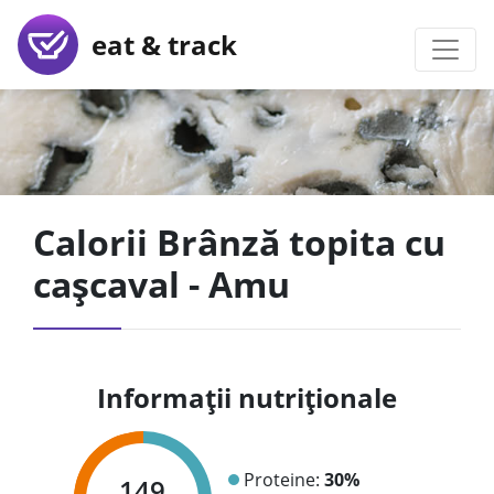
eat & track
Calorii Brânză topita cu
cașcaval - Amu
Informații nutriționale
Proteine:
30%
149