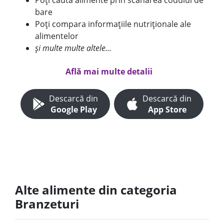
Poți căuta alimente prin scanarea codului de
bare
Poți compara informațiile nutriționale ale
alimentelor
și multe multe altele...
Află mai multe detalii
Descarcă din
Descarcă din
Google Play
App Store
Alte alimente din categoria
Branzeturi