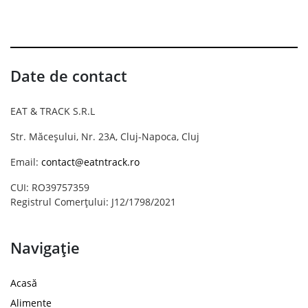
Date de contact
EAT & TRACK S.R.L
Str. Măceșului, Nr. 23A, Cluj-Napoca, Cluj
Email:
contact@eatntrack.ro
CUI: RO39757359
Registrul Comerțului: J12/1798/2021
Navigație
Acasă
Alimente