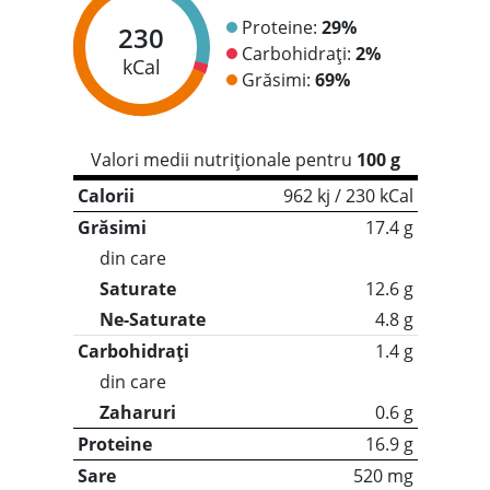
Proteine:
29%
230
Carbohidrați:
2%
kCal
Grăsimi:
69%
Valori medii nutriționale pentru
100 g
Calorii
962 kj / 230 kCal
Grăsimi
17.4 g
din care
Saturate
12.6 g
Ne-Saturate
4.8 g
Carbohidrați
1.4 g
din care
Zaharuri
0.6 g
Proteine
16.9 g
Sare
520 mg