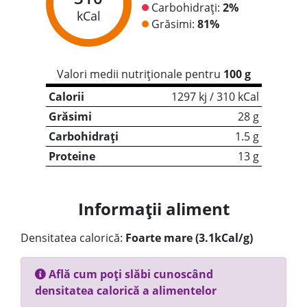
Carbohidrați:
2%
kCal
Grăsimi:
81%
Valori medii nutriționale pentru
100 g
Calorii
1297 kj / 310 kCal
Grăsimi
28 g
Carbohidrați
1.5 g
Proteine
13 g
Informații aliment
Densitatea calorică:
Foarte mare (3.1kCal/g)
Află cum poți slăbi cunoscând
densitatea calorică a alimentelor