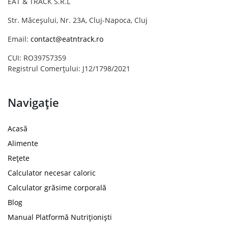
EAT & TRACK S.R.L
Str. Măceșului, Nr. 23A, Cluj-Napoca, Cluj
Email:
contact@eatntrack.ro
CUI: RO39757359
Registrul Comerțului: J12/1798/2021
Navigație
Acasă
Alimente
Rețete
Calculator necesar caloric
Calculator grăsime corporală
Blog
Manual Platformă Nutriționiști