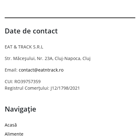
Date de contact
EAT & TRACK S.R.L
Str. Măceșului, Nr. 23A, Cluj-Napoca, Cluj
Email:
contact@eatntrack.ro
CUI: RO39757359
Registrul Comerțului: J12/1798/2021
Navigație
Acasă
Alimente