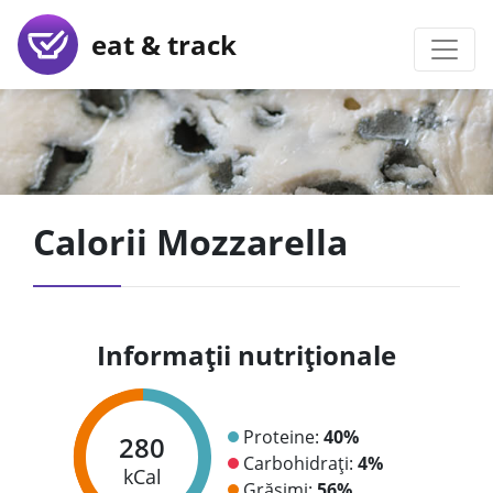
eat & track
Calorii Mozzarella
Informații nutriționale
Proteine:
40%
280
Carbohidrați:
4%
kCal
Grăsimi:
56%