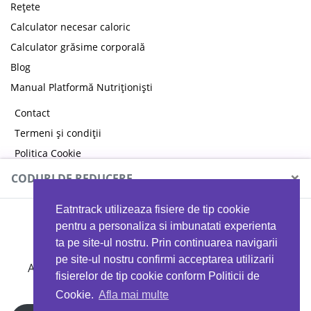
Rețete
Calculator necesar caloric
Calculator grăsime corporală
Blog
Manual Platformă Nutriționiști
Contact
Termeni și condiții
Politica Cookie
Politica de confidențialitate
×
CODURI DE REDUCERE
Eatntrack utilizeaza fisiere de tip cookie
MYPROTEIN
pentru a personaliza si imbunatati experienta
ta pe site-ul nostru. Prin continuarea navigarii
pe site-ul nostru confirmi acceptarea utilizarii
Ai
40%
reducere la orice comandă folosind codul
fisierelor de tip cookie conform Politicii de
EATTRACK
Cookie.
Afla mai multe