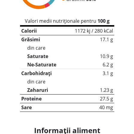
Valori medii nutriționale pentru
100 g
Calorii
1172 kj / 280 kCal
Grăsimi
17.1 g
din care
Saturate
10.9 g
Ne-Saturate
6.2 g
Carbohidrați
3.1 g
din care
Zaharuri
1.23 g
Proteine
27.5 g
Sare
40 mg
Informații aliment