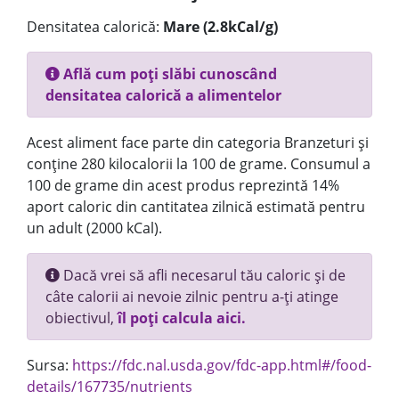
Densitatea calorică:
Mare (2.8kCal/g)
Află cum poți slăbi cunoscând
densitatea calorică a alimentelor
Acest aliment face parte din categoria Branzeturi și
conține 280 kilocalorii la 100 de grame. Consumul a
100 de grame din acest produs reprezintă 14%
aport caloric din cantitatea zilnică estimată pentru
un adult (2000 kCal).
Dacă vrei să afli necesarul tău caloric și de
câte calorii ai nevoie zilnic pentru a-ți atinge
obiectivul,
îl poți calcula aici.
Sursa:
https://fdc.nal.usda.gov/fdc-app.html#/food-
details/167735/nutrients