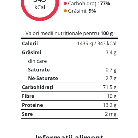
Carbohidrați:
77%
kCal
Grăsimi:
9%
Valori medii nutriționale pentru
100 g
Calorii
1435 kj / 343 kCal
Grăsimi
3.4 g
din care
Saturate
0.7 g
Ne-Saturate
2.7 g
Carbohidrați
71.5 g
Fibre
10 g
Proteine
13.2 g
Sare
2 mg
Informații aliment