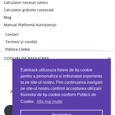
Calculator necesar caloric
Calculator grăsime corporală
Blog
Manual Platformă Nutriționiști
Contact
Termeni și condiții
Politica Cookie
Politica de confidențialitate
×
CODURI DE REDUCERE
Eatntrack utilizeaza fisiere de tip cookie
MYPROTEIN
pentru a personaliza si imbunatati experienta
ta pe site-ul nostru. Prin continuarea navigarii
pe site-ul nostru confirmi acceptarea utilizarii
Ai
40%
reducere la orice comandă folosind codul
fisierelor de tip cookie conform Politicii de
EATTRACK
Cookie.
Afla mai multe
Profită acum
Am Inteles!