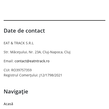
Date de contact
EAT & TRACK S.R.L
Str. Măceșului, Nr. 23A, Cluj-Napoca, Cluj
Email:
contact@eatntrack.ro
CUI: RO39757359
Registrul Comerțului: J12/1798/2021
Navigație
Acasă