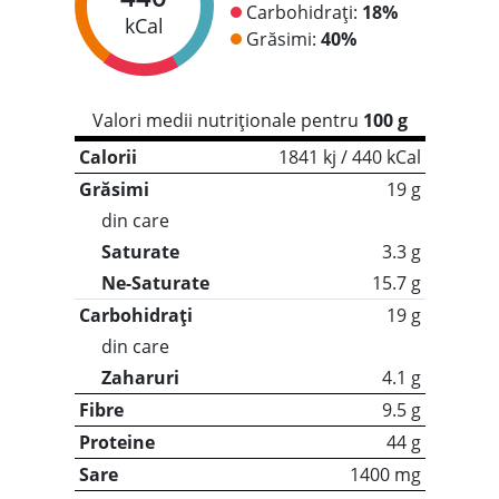
Carbohidrați:
18%
kCal
Grăsimi:
40%
Valori medii nutriționale pentru
100 g
Calorii
1841 kj / 440 kCal
Grăsimi
19 g
din care
Saturate
3.3 g
Ne-Saturate
15.7 g
Carbohidrați
19 g
din care
Zaharuri
4.1 g
Fibre
9.5 g
Proteine
44 g
Sare
1400 mg