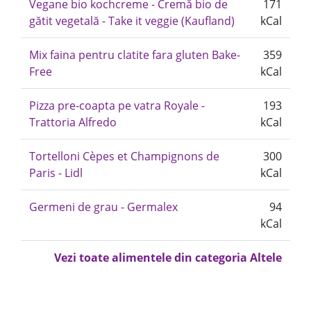
Vegane bio kochcreme - Cremă bio de
171
gătit vegetală - Take it veggie (Kaufland)
kCal
Mix faina pentru clatite fara gluten Bake-
359
Free
kCal
Pizza pre-coapta pe vatra Royale -
193
Trattoria Alfredo
kCal
Tortelloni Cèpes et Champignons de
300
Paris - Lidl
kCal
Germeni de grau - Germalex
94
kCal
Vezi toate alimentele din categoria Altele