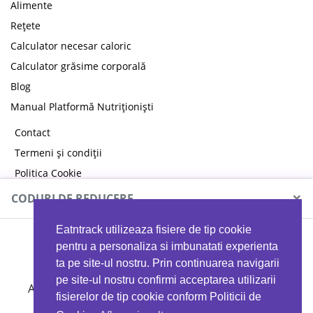
Alimente
Rețete
Calculator necesar caloric
Calculator grăsime corporală
Blog
Manual Platformă Nutriționiști
Contact
Termeni și condiții
Politica Cookie
Politica de confidențialitate
×
CODURI DE REDUCERE
Eatntrack utilizeaza fisiere de tip cookie
MYPROTEIN
pentru a personaliza si imbunatati experienta
ta pe site-ul nostru. Prin continuarea navigarii
pe site-ul nostru confirmi acceptarea utilizarii
Ai
40%
reducere la orice comandă folosind codul
fisierelor de tip cookie conform Politicii de
EATTRACK