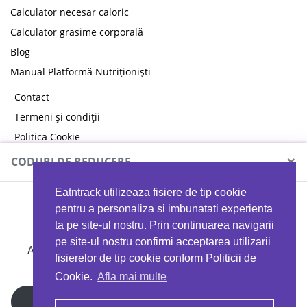
Calculator necesar caloric
Calculator grăsime corporală
Blog
Manual Platformă Nutriționiști
Contact
Termeni și condiții
Politica Cookie
Politica de confidențialitate
×
CODURI DE REDUCERE
Eatntrack utilizeaza fisiere de tip cookie
MYPROTEIN
pentru a personaliza si imbunatati experienta
ta pe site-ul nostru. Prin continuarea navigarii
pe site-ul nostru confirmi acceptarea utilizarii
Ai
40%
reducere la orice comandă folosind codul
fisierelor de tip cookie conform Politicii de
EATTRACK
Cookie.
Afla mai multe
Profită acum