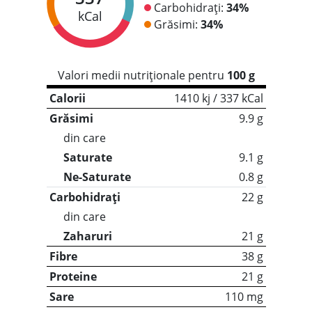
Carbohidrați:
34%
kCal
Grăsimi:
34%
Valori medii nutriționale pentru
100 g
Calorii
1410 kj / 337 kCal
Grăsimi
9.9 g
din care
Saturate
9.1 g
Ne-Saturate
0.8 g
Carbohidrați
22 g
din care
Zaharuri
21 g
Fibre
38 g
Proteine
21 g
Sare
110 mg