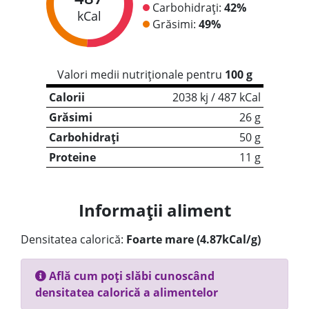
Carbohidrați:
42%
kCal
Grăsimi:
49%
Valori medii nutriționale pentru
100 g
Calorii
2038 kj / 487 kCal
Grăsimi
26 g
Carbohidrați
50 g
Proteine
11 g
Informații aliment
Densitatea calorică:
Foarte mare (4.87kCal/g)
Află cum poți slăbi cunoscând
densitatea calorică a alimentelor