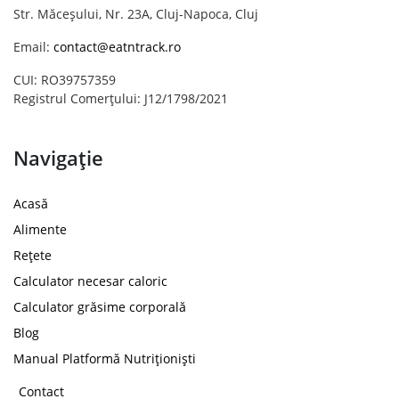
Str. Măceșului, Nr. 23A, Cluj-Napoca, Cluj
Email:
contact@eatntrack.ro
CUI: RO39757359
Registrul Comerțului: J12/1798/2021
Navigație
Acasă
Alimente
Rețete
Calculator necesar caloric
Calculator grăsime corporală
Blog
Manual Platformă Nutriționiști
Contact