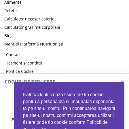
Alimente
Rețete
Calculator necesar caloric
Calculator grăsime corporală
Blog
Manual Platformă Nutriționiști
Contact
Termeni și condiții
Politica Cookie
Politica de confidențialitate
×
CODURI DE REDUCERE
Eatntrack utilizeaza fisiere de tip cookie
MYPROTEIN
pentru a personaliza si imbunatati experienta
ta pe site-ul nostru. Prin continuarea navigarii
pe site-ul nostru confirmi acceptarea utilizarii
Ai
40%
reducere la orice comandă folosind codul
fisierelor de tip cookie conform Politicii de
EATTRACK