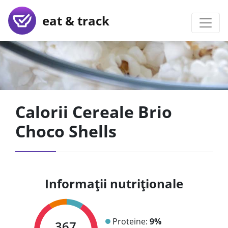
eat & track
Calorii Cereale Brio
Choco Shells
Informații nutriționale
Proteine:
9%
367