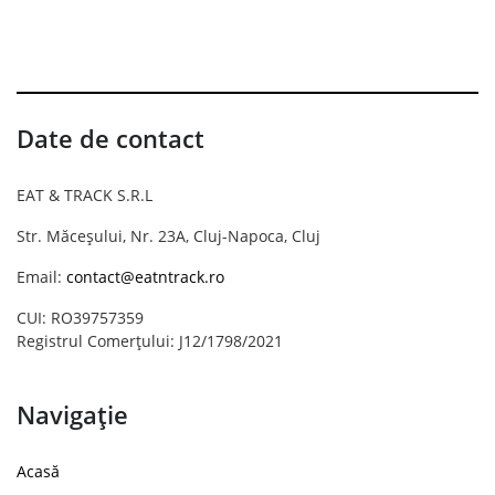
Date de contact
EAT & TRACK S.R.L
Str. Măceșului, Nr. 23A, Cluj-Napoca, Cluj
Email:
contact@eatntrack.ro
CUI: RO39757359
Registrul Comerțului: J12/1798/2021
Navigație
Acasă