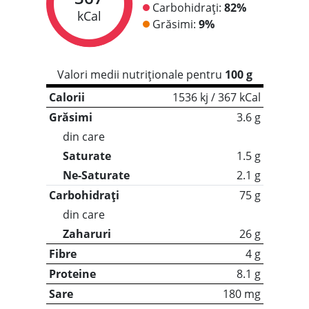
Carbohidrați:
82%
kCal
Grăsimi:
9%
Valori medii nutriționale pentru
100 g
Calorii
1536 kj / 367 kCal
Grăsimi
3.6 g
din care
Saturate
1.5 g
Ne-Saturate
2.1 g
Carbohidrați
75 g
din care
Zaharuri
26 g
Fibre
4 g
Proteine
8.1 g
Sare
180 mg