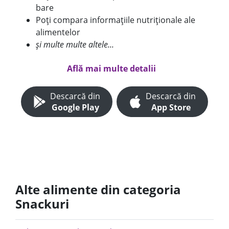
bare
Poți compara informațiile nutriționale ale
alimentelor
și multe multe altele...
Află mai multe detalii
Descarcă din
Descarcă din
Google Play
App Store
Alte alimente din categoria
Snackuri