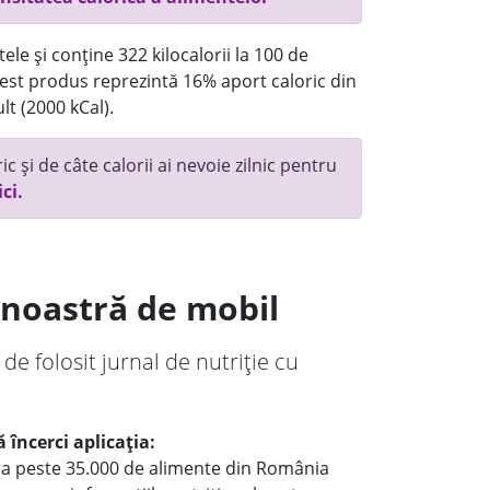
ele și conține 322 kilocalorii la 100 de
st produs reprezintă 16% aport caloric din
lt (2000 kCal).
c și de câte calorii ai nevoie zilnic pentru
ici.
a noastră de mobil
 de folosit jurnal de nutriție cu
 încerci aplicația:
le a peste 35.000 de alimente din România