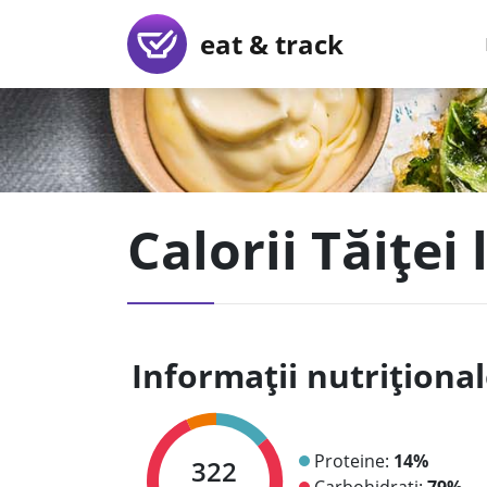
eat & track
Calorii Tăiței 
Informații nutriționa
Proteine:
14%
322
Carbohidrați:
79%