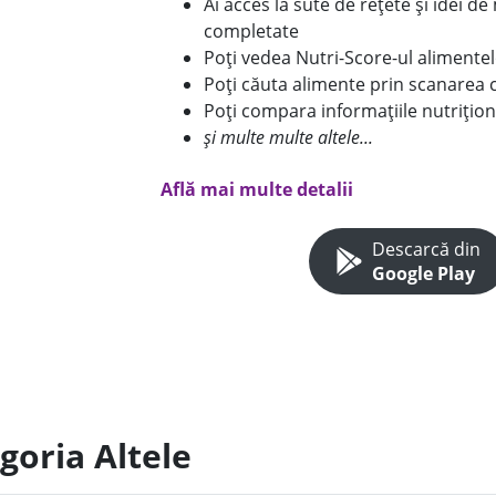
Ai acces la sute de rețete și idei d
completate
Poți vedea Nutri-Score-ul alimente
Poți căuta alimente prin scanarea 
Poți compara informațiile nutrițion
și multe multe altele...
Află mai multe detalii
Descarcă din
Google Play
goria Altele