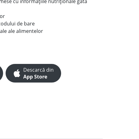
e mese cu informațiile nutriționale gata
lor
codului de bare
ale ale alimentelor
Descarcă din
App Store