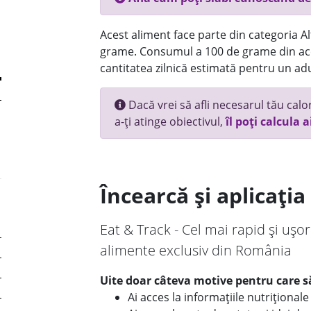
Acest aliment face parte din categoria Alt
grame. Consumul a 100 de grame din ace
cantitatea zilnică estimată pentru un adu
Dacă vrei să afli necesarul tău calori
a-ți atinge obiectivul,
îl poți calcula a
Încearcă și aplicați
Eat & Track - Cel mai rapid și ușor
alimente exclusiv din România
Uite doar câteva motive pentru care să
Ai acces la informațiile nutriționa