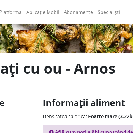
(current)
(current)
Platforma
Aplicație Mobil
Abonamente
Specialiști
lați cu ou - Arnos
le
Informații aliment
Densitatea calorică:
Foarte mare (3.22k
Află cum poți slăbi cunoscând de