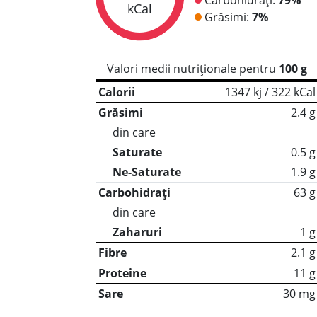
kCal
Grăsimi:
7%
Valori medii nutriționale pentru
100 g
Calorii
1347 kj / 322 kCal
Grăsimi
2.4 g
din care
Saturate
0.5 g
Ne-Saturate
1.9 g
Carbohidrați
63 g
din care
Zaharuri
1 g
Fibre
2.1 g
Proteine
11 g
Sare
30 mg